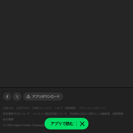
お知らせ
公式ブログ
LINEコミックス
ヘルプ
利用規約
プライバシーポリシー
特定商取引法について
コンテンツ配信許諾について
作品持ち込み/ LINEマンガ編集部
採用情報
会社概要
アプリで読む
©
LINE Digital Frontier Corporation