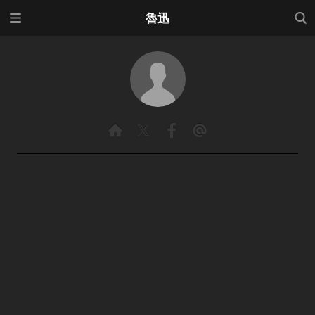
メニ
検索
魯迅
ュー