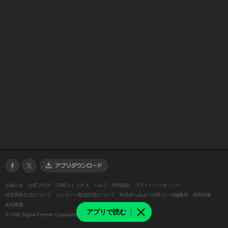
お知らせ
公式ブログ
LINEコミックス
ヘルプ
利用規約
プライバシーポリシー
特定商取引法について
コンテンツ配信許諾について
作品持ち込み/ LINEマンガ編集部
採用情報
会社概要
アプリで読む
©
LINE Digital Frontier Corporation