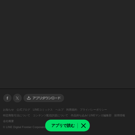
お知らせ
公式ブログ
LINEコミックス
ヘルプ
利用規約
プライバシーポリシー
特定商取引法について
コンテンツ配信許諾について
作品持ち込み/ LINEマンガ編集部
採用情報
会社概要
アプリで読む
©
LINE Digital Frontier Corporation