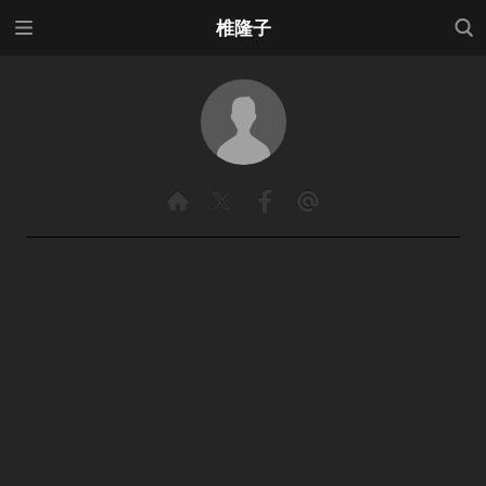
メニ
検索
椎隆子
ュー