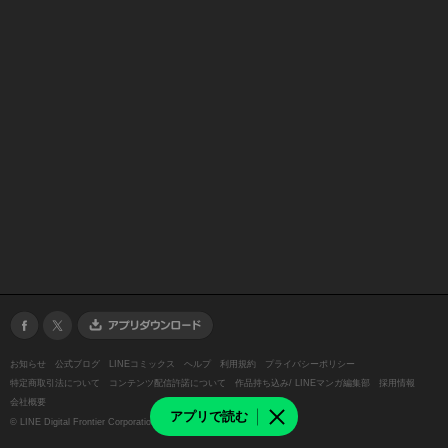
お知らせ
公式ブログ
LINEコミックス
ヘルプ
利用規約
プライバシーポリシー
特定商取引法について
コンテンツ配信許諾について
作品持ち込み/ LINEマンガ編集部
採用情報
会社概要
アプリで読む
©
LINE Digital Frontier Corporation