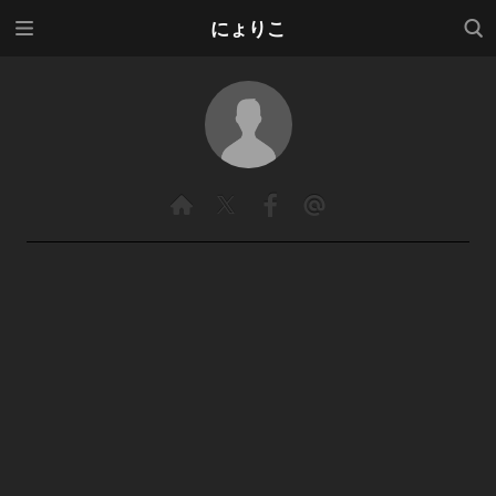
メニ
検索
にょりこ
ュー