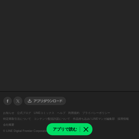
お知らせ
公式ブログ
LINEコミックス
ヘルプ
利用規約
プライバシーポリシー
特定商取引法について
コンテンツ配信許諾について
作品持ち込み/ LINEマンガ編集部
採用情報
会社概要
アプリで読む
©
LINE Digital Frontier Corporation