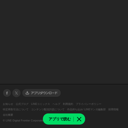
お知らせ
公式ブログ
LINEコミックス
ヘルプ
利用規約
プライバシーポリシー
特定商取引法について
コンテンツ配信許諾について
作品持ち込み/ LINEマンガ編集部
採用情報
会社概要
アプリで読む
©
LINE Digital Frontier Corporation