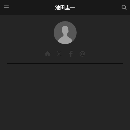
メニ
検索
池田圭一
ュー