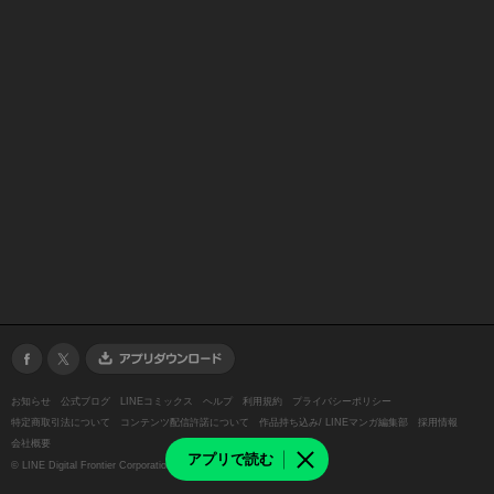
お知らせ
公式ブログ
LINEコミックス
ヘルプ
利用規約
プライバシーポリシー
特定商取引法について
コンテンツ配信許諾について
作品持ち込み/ LINEマンガ編集部
採用情報
会社概要
アプリで読む
©
LINE Digital Frontier Corporation