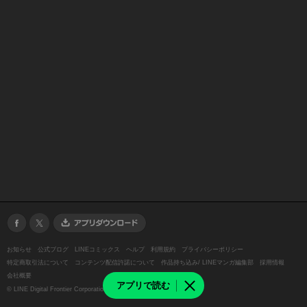
お知らせ
公式ブログ
LINEコミックス
ヘルプ
利用規約
プライバシーポリシー
特定商取引法について
コンテンツ配信許諾について
作品持ち込み/ LINEマンガ編集部
採用情報
会社概要
アプリで読む
©
LINE Digital Frontier Corporation