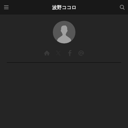
メニ
検索
波野ココロ
ュー