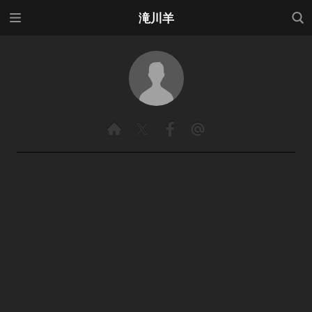
メニ
検索
滝川羊
ュー