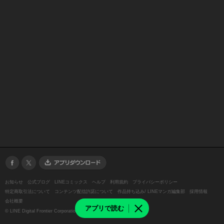
お知らせ
公式ブログ
LINEコミックス
ヘルプ
利用規約
プライバシーポリシー
特定商取引法について
コンテンツ配信許諾について
作品持ち込み/ LINEマンガ編集部
採用情報
会社概要
アプリで読む
©
LINE Digital Frontier Corporation