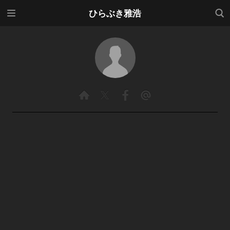
メニ
検索
ひらぶき雅浩
ュー