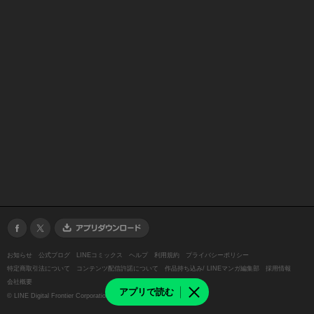
お知らせ
公式ブログ
LINEコミックス
ヘルプ
利用規約
プライバシーポリシー
特定商取引法について
コンテンツ配信許諾について
作品持ち込み/ LINEマンガ編集部
採用情報
会社概要
アプリで読む
©
LINE Digital Frontier Corporation