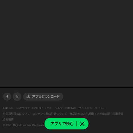
お知らせ
公式ブログ
LINEコミックス
ヘルプ
利用規約
プライバシーポリシー
特定商取引法について
コンテンツ配信許諾について
作品持ち込み/ LINEマンガ編集部
採用情報
会社概要
アプリで読む
©
LINE Digital Frontier Corporation