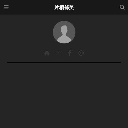
メニ
検索
片桐郁美
ュー