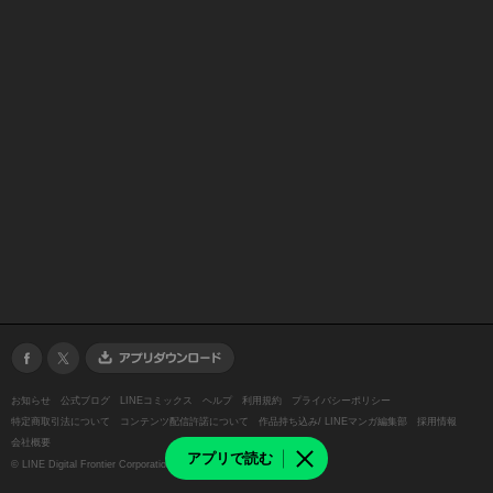
お知らせ
公式ブログ
LINEコミックス
ヘルプ
利用規約
プライバシーポリシー
特定商取引法について
コンテンツ配信許諾について
作品持ち込み/ LINEマンガ編集部
採用情報
会社概要
アプリで読む
©
LINE Digital Frontier Corporation