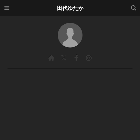
メニ
検索
田代ゆたか
ュー