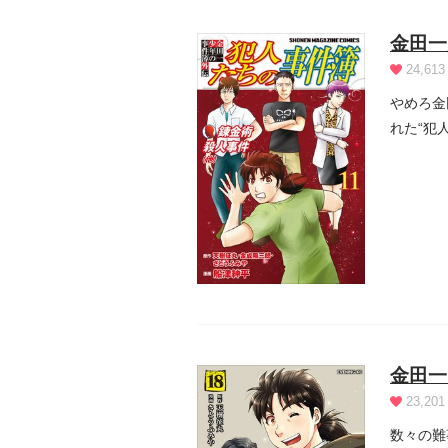
金田一
24,613
やめろ金
れた“犯
殺...
金田一
23,201
数々の難