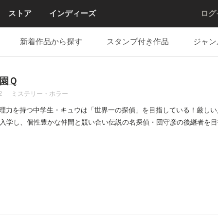
ストア
インディーズ
ログ
新着作品から探す
スタンプ付き作品
ジャン
園Ｑ
2
ミステリー・ホラー
理力を持つ中学生・キュウは「世界一の探偵」を目指している！厳しい
に入学し、個性豊かな仲間と競い合い伝説の名探偵・団守彦の後継者を目