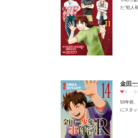
た“犯人
殺...
金田一
0
そ
50年前
にスタッ
い...