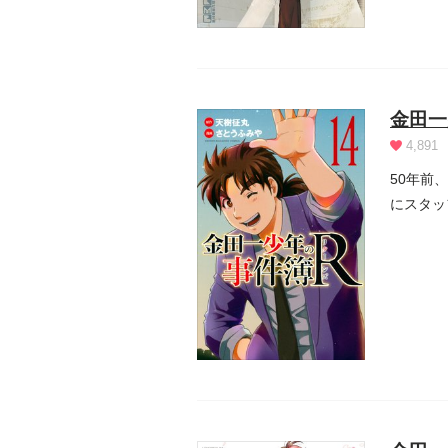
金田一
4,891
50年前
にスタッ
い...