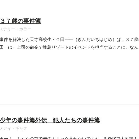
３７歳の事件簿
ステリー・ホラー
事件を解決した天才高校生・金田一一（きんだいちはじめ）は、３７歳
田一は、上司の命令で離島リゾートのイベントを担当することに。なん
少年の事件簿外伝 犯人たちの事件簿
メディ・ギャグ
田一！ みんなの前で俺のトリック暴かないでくれ…!! SNSで大反響