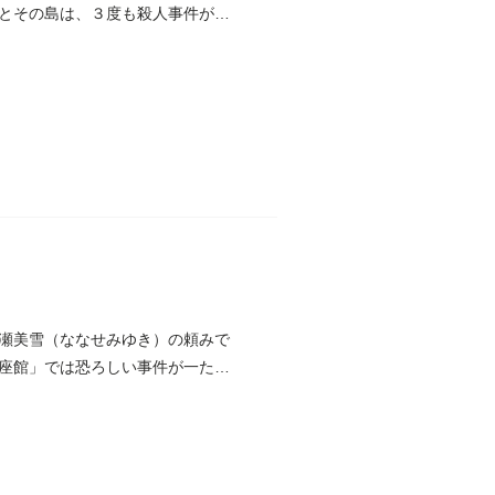
とその島は、３度も殺人事件が起
瀬美雪（ななせみゆき）の頼みで
座館」では恐ろしい事件が一たち