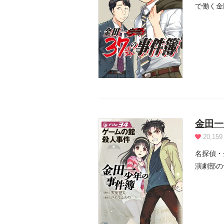
で働く金
きた”...
金田一
20,159
名探偵・
演劇部の
を待ちか.