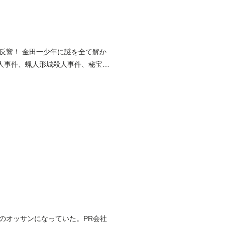
反響！ 金田一少年に謎を全て解か
人事件、蝋人形城殺人事件、秘宝島
のオッサンになっていた。PR会社