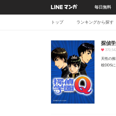
毎日無料
トップ
ランキングから探す
探偵学
370,54
天性の推
校DDS