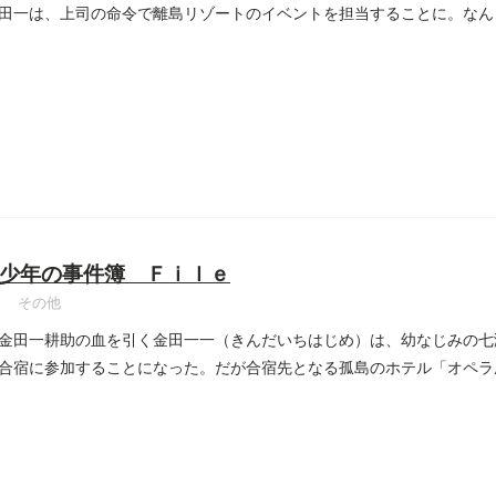
田一は、上司の命令で離島リゾートのイベントを担当することに。なん
少年の事件簿 Ｆｉｌｅ
その他
金田一耕助の血を引く金田一一（きんだいちはじめ）は、幼なじみの七
合宿に参加することになった。だが合宿先となる孤島のホテル「オペラ
..