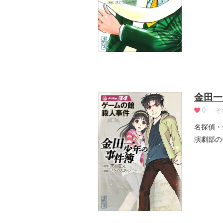
金田一
0
そ
名探偵・
演劇部の
を待ちか.