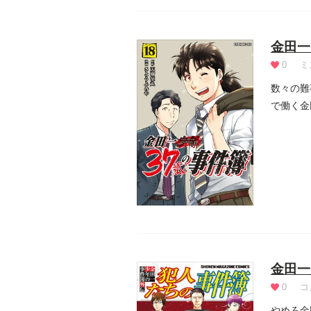
金田一
0
ミ
数々の難
で働く金
きた”...
金田一
0
コ
やめろ金