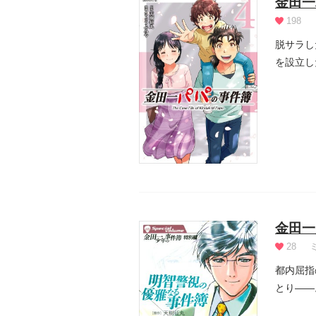
金田一
198
脱サラし
を設立し
イアン...
金田一
28
都内屈指
とり――
明智...