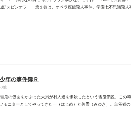
視点”スピンオフ！ 第１巻は、オペラ座館殺人事件、学園七不思議殺人
少年の事件簿Ｒ
の他
、雪鬼の仮面をかぶった大男が村人達を惨殺したという雪鬼伝説。この
フモニターとしてやってきた一（はじめ）と美雪（みゆき）。主催者の