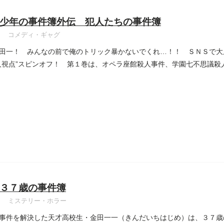
少年の事件簿外伝 犯人たちの事件簿
コメディ・ギャグ
田一！ みんなの前で俺のトリック暴かないでくれ…！！ ＳＮＳで大
人視点”スピンオフ！ 第１巻は、オペラ座館殺人事件、学園七不思議殺
３７歳の事件簿
ミステリー・ホラー
事件を解決した天才高校生・金田一一（きんだいちはじめ）は、３７歳