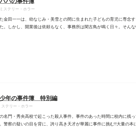
パパの事件簿
ミステリー・ホラー
た金田一一は、幼なじみ・美雪との間に生まれた子どもの育児に専念す
た。しかし、開業後は依頼もなく、事務所は閑古鳥が鳴く日々。そんな
少年の事件簿 特別編
ミステリー・ホラー
の名門・秀央高校で起こった殺人事件。事件のあった時間に校内に残っ
。警察の疑いの目を背に、誇り高き天才が華麗に事件に挑む!!大量の本