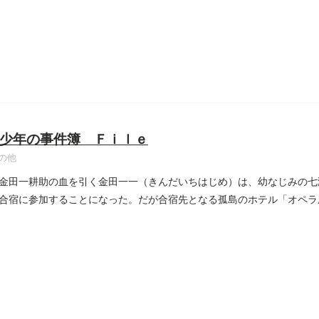
少年の事件簿 Ｆｉｌｅ
の他
金田一耕助の血を引く金田一一（きんだいちはじめ）は、幼なじみの七
合宿に参加することになった。だが合宿先となる孤島のホテル「オペラ
..