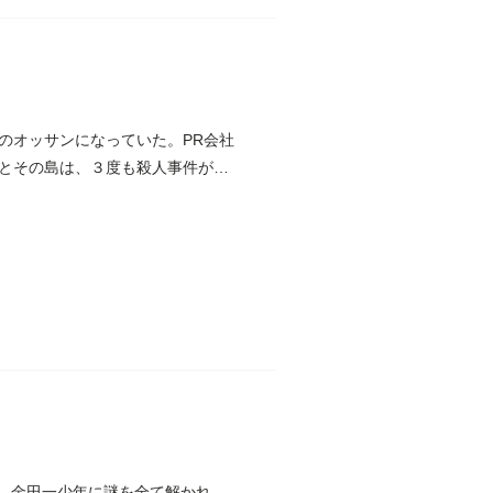
のオッサンになっていた。PR会社
とその島は、３度も殺人事件が起
！ 金田一少年に謎を全て解かれ