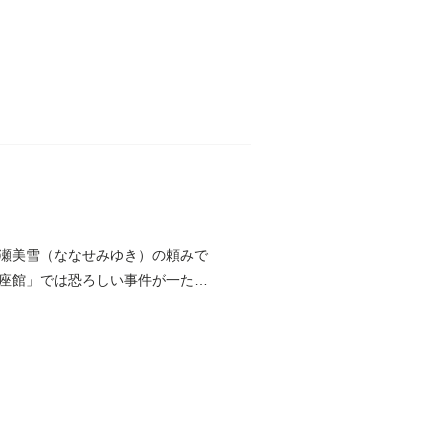
瀬美雪（ななせみゆき）の頼みで
座館」では恐ろしい事件が一たち