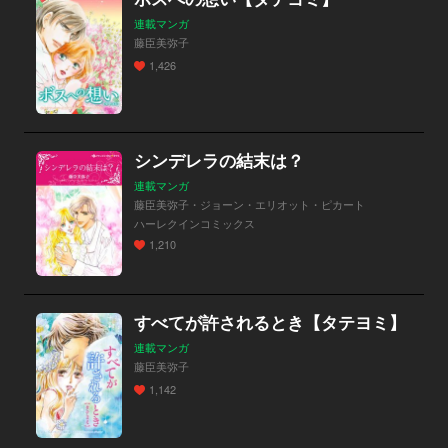
連載マンガ
藤臣美弥子
1,426
シンデレラの結末は？
連載マンガ
藤臣美弥子・ジョーン・エリオット・ピカート
ハーレクインコミックス
1,210
すべてが許されるとき【タテヨミ】
連載マンガ
藤臣美弥子
1,142