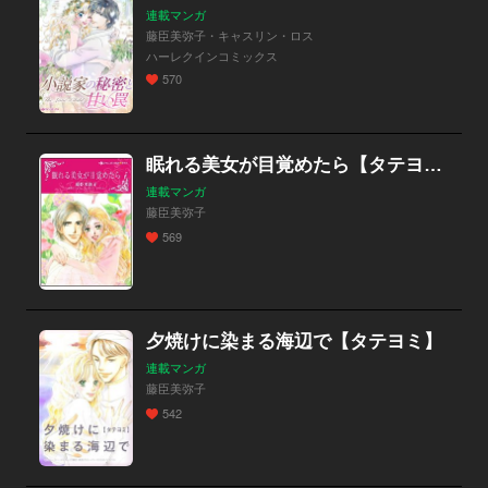
連載マンガ
藤臣美弥子・キャスリン・ロス
ハーレクインコミックス
570
眠れる美女が目覚めたら【タテヨミ】
連載マンガ
藤臣美弥子
569
夕焼けに染まる海辺で【タテヨミ】
連載マンガ
藤臣美弥子
542