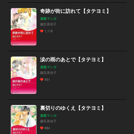
奇跡が街に訪れて【タテヨミ】
連載マンガ
藤臣美弥子
1,118
涙の雨のあとで【タテヨミ】
連載マンガ
藤臣美弥子
931
裏切りのゆくえ【タテヨミ】
連載マンガ
藤臣美弥子
884