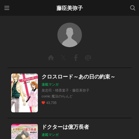
メニ
検索
藤臣美弥子
ュー
クロスロード～あの日の約束～
連載マンガ
泉忠司・晴香葉子・藤臣美弥子
comic 魔法のiらんど
43,735
ドクターは億万長者
連載マンガ