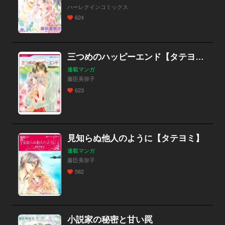
ハーレクインコミックス
624
三つめのハッピーエンド【タテヨミ】
連載マンガ
藤臣美弥子
623
見知らぬ他人のように【タテヨミ】
連載マンガ
藤臣美弥子
582
小説家の秘密と甘い罠