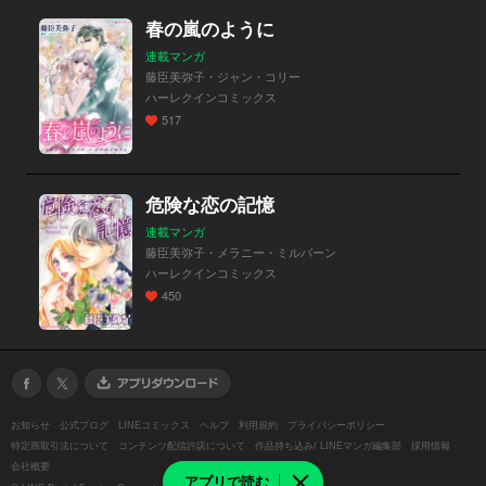
春の嵐のように
連載マンガ
藤臣美弥子・ジャン・コリー
ハーレクインコミックス
517
危険な恋の記憶
連載マンガ
藤臣美弥子・メラニー・ミルバーン
ハーレクインコミックス
450
お知らせ
公式ブログ
LINEコミックス
ヘルプ
利用規約
プライバシーポリシー
特定商取引法について
コンテンツ配信許諾について
作品持ち込み/ LINEマンガ編集部
採用情報
会社概要
アプリで読む