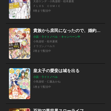
大岩ケンヂ・小鳥遊郁・椋本夏夜
ＦＬＯＳ ＣＯＭＩＣ
8巻まで配信中
貴族から庶民になったので、婚約を解消されました！
小説・ライトノベル ・キャンペーン中
小鳥遊郁・椋本夏夜
ドラゴンノベルス
2巻まで配信中
皇太子の愛妾は城を出る
小説・ライトノベル
小鳥遊郁・仁藤あかね
1巻まで配信中
百均で異世界スローライフ