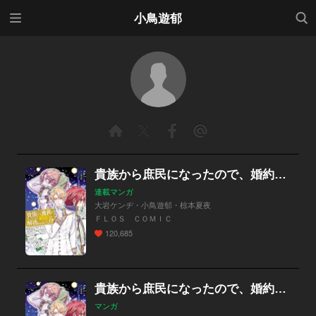
メニ
検索
小鳥遊郁
ュー
貴族から庶民になったので、婚約を解消されました！【分冊版】
連載マンガ
大岩ケンヂ・小鳥遊郁・椋本夏夜
ＦＬＯＳ ＣＯＭＩＣ
120,685
貴族から庶民になったので、婚約を解消されました！
マンガ