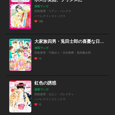
連載マンガ
田島悠理・リアン・バンクス
ハーレクインコミックス
136
大家族四男・兎田士郎の喜憂な日常【単話版】
連載マンガ
田島悠理・千家ゆう・日向唯稀・兎田颯太郎
14
虹色の誘惑
連載マンガ
田島悠理・ロビン・グレイディ
ハーレクインコミックス
10