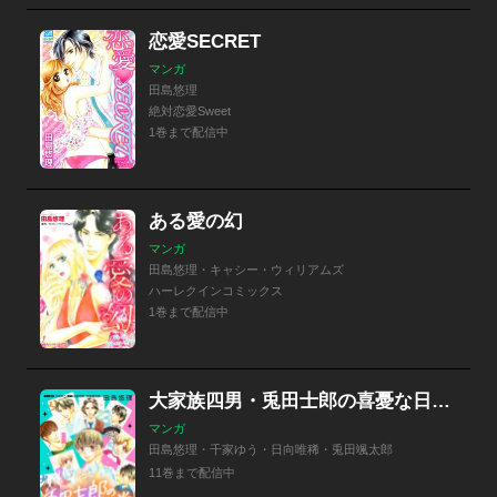
恋愛SECRET
マンガ
田島悠理
絶対恋愛Sweet
1巻まで配信中
ある愛の幻
マンガ
田島悠理・キャシー・ウィリアムズ
ハーレクインコミックス
1巻まで配信中
大家族四男・兎田士郎の喜憂な日常【単話版】
マンガ
田島悠理・千家ゆう・日向唯稀・兎田颯太郎
11巻まで配信中