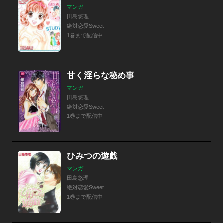
マンガ
田島悠理
絶対恋愛Sweet
1巻まで配信中
甘く淫らな秘め事
マンガ
田島悠理
絶対恋愛Sweet
1巻まで配信中
ひみつの遊戯
マンガ
田島悠理
絶対恋愛Sweet
1巻まで配信中