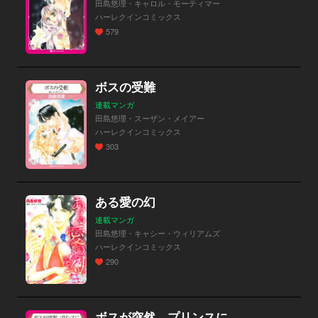
田島悠理・キャロル・モーティマー
ハーレクインコミックス
579
ボスの受難
連載マンガ
田島悠理・スーザン・メイアー
ハーレクインコミックス
303
ある愛の幻
連載マンガ
田島悠理・キャシー・ウィリアムズ
ハーレクインコミックス
290
ボスが突然、プリンスに