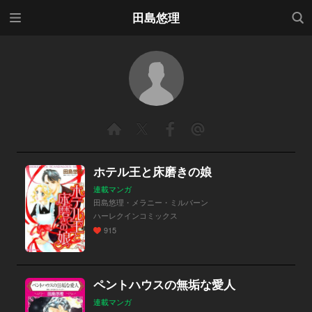
メニ
検索
田島悠理
ュー
ホテル王と床磨きの娘
連載マンガ
田島悠理・メラニー・ミルバーン
ハーレクインコミックス
915
ペントハウスの無垢な愛人
連載マンガ