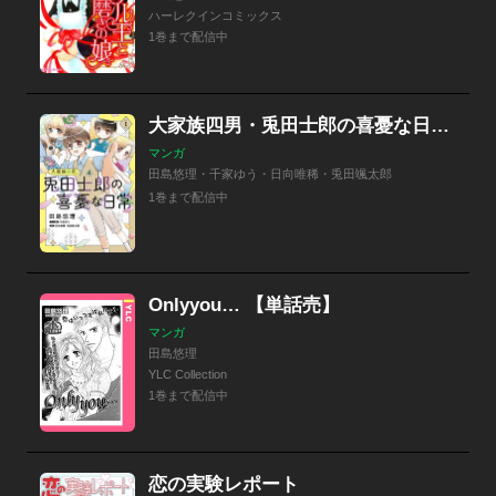
ハーレクインコミックス
1巻まで配信中
大家族四男・兎田士郎の喜憂な日常【コミックス単行本版】
マンガ
田島悠理・千家ゆう・日向唯稀・兎田颯太郎
1巻まで配信中
Onlyyou… 【単話売】
マンガ
田島悠理
YLC Collection
1巻まで配信中
恋の実験レポート