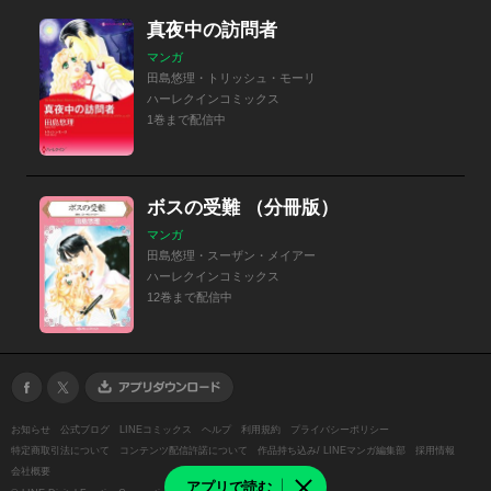
真夜中の訪問者
マンガ
田島悠理・トリッシュ・モーリ
ハーレクインコミックス
1巻まで配信中
ボスの受難 （分冊版）
マンガ
田島悠理・スーザン・メイアー
ハーレクインコミックス
12巻まで配信中
お知らせ
公式ブログ
LINEコミックス
ヘルプ
利用規約
プライバシーポリシー
特定商取引法について
コンテンツ配信許諾について
作品持ち込み/ LINEマンガ編集部
採用情報
会社概要
アプリで読む