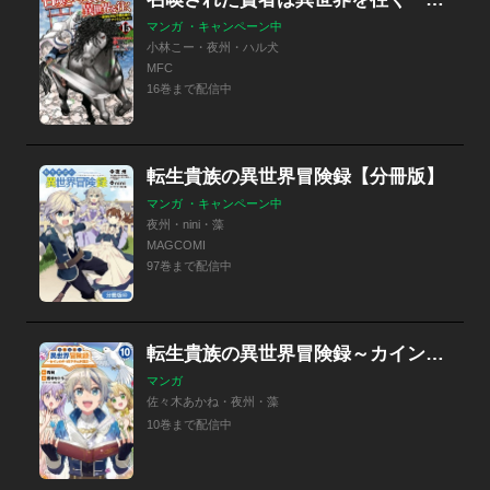
マンガ ・キャンペーン中
小林こー・夜州・ハル犬
MFC
16巻まで配信中
転生貴族の異世界冒険録【分冊版】
マンガ ・キャンペーン中
夜州・nini・藻
MAGCOMI
97巻まで配信中
転生貴族の異世界冒険録～カインのやりすぎギルド日記～
マンガ
佐々木あかね・夜州・藻
10巻まで配信中