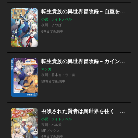
転生貴族の異世界冒険録～自重を知らない神々の使徒～
小説・ライトノベル
夜州・よつば
6巻まで配信中
転生貴族の異世界冒険録～カインのやりすぎギルド日記～【分冊版】
マンガ
夜州・香本セトラ・藻
59巻まで配信中
召喚された賢者は異世界を往く ～最強なのは不要在庫のアイテムでした～
小説・ライトノベル
夜州・ハル犬
MFブックス
4巻まで配信中