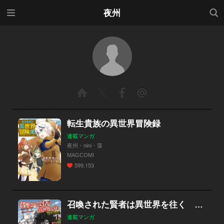
メニ
検索
夜州
ュー
転生貴族の異世界冒険録
連載マンガ
夜州・nini・藻
MAGCOMI
599,153
召喚された賢者は異世界を往く ～最強なのは不要在庫のアイテムでした～【分冊版】
連載マンガ