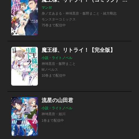
マンガ
身ノ丈あまる・神埼黒音・飯野まこと・緒方剛志
モンスターコミックス
75巻まで配信中
魔王様、リトライ！【完全版】
小説・ライトノベル
神埼黒音・飯野まこと
Mノベルス
10巻まで配信中
流星の山田君
小説・ライトノベル
神埼黒音・姐川
1巻まで配信中