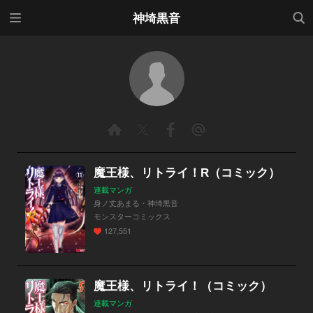
メニ
検索
神埼黒音
ュー
魔王様、リトライ！R（コミック）
連載マンガ
身ノ丈あまる・神埼黒音
モンスターコミックス
127,551
魔王様、リトライ！（コミック）
連載マンガ