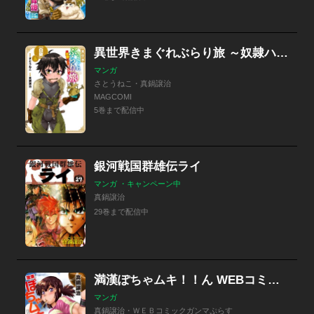
異世界きまぐれぶらり旅 ～奴隷ハーレムを添えて～【白版】
マンガ
さとうねこ・真鍋譲治
MAGCOMI
5巻まで配信中
銀河戦国群雄伝ライ
マンガ ・キャンペーン中
真鍋譲治
29巻まで配信中
満漢ぽちゃムキ！！ん WEBコミックガンマぷらす連載版
マンガ
真鍋譲治・ＷＥＢコミックガンマぷらす