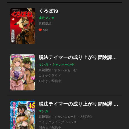
くろぼね
連載マンガ
真鍋譲治
518
脱法テイマーの成り上がり冒険譚～Sランク美少女冒険者が俺の獣魔になっテイマす～ THE COMIC
マンガ ・キャンペーン中
真鍋譲治・すかいふぁーむ
コミックライド
11巻まで配信中
脱法テイマーの成り上がり冒険譚 ～Sランク美少女冒険者が俺の獣魔になっテイマす～【単話版】
マンガ
真鍋譲治・すかいふぁーむ・大熊猫介
コミックライドアドバンス
45巻まで配信中