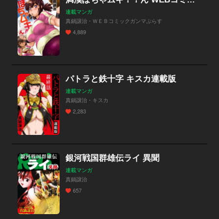
連載マンガ
真鍋譲治・ＷＥＢコミックガンマぷらす
4,889
パトラと鉄十字 キスカ連載版
連載マンガ
真鍋譲治・キスカ
2,283
銀河戦国群雄伝ライ 異聞
連載マンガ
真鍋譲治
657