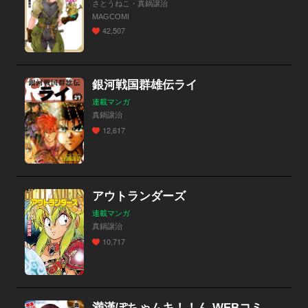
さとうねこ・真鍋譲治
MAGCOMI
42,507
銀河戦国群雄伝ライ
連載マンガ
真鍋譲治
12,617
アウトランダーズ
連載マンガ
真鍋譲治
10,717
満漢ぽちゃムキ！！ん WEBコミックガンマぷらす連載版