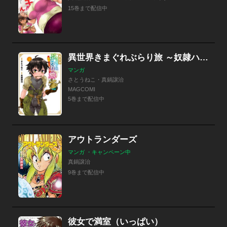
15巻まで配信中
異世界きまぐれぶらり旅 ～奴隷ハーレムを添えて～
マンガ
さとうねこ・真鍋譲治
MAGCOMI
5巻まで配信中
アウトランダーズ
マンガ ・キャンペーン中
真鍋譲治
9巻まで配信中
彼女で満室（いっぱい）