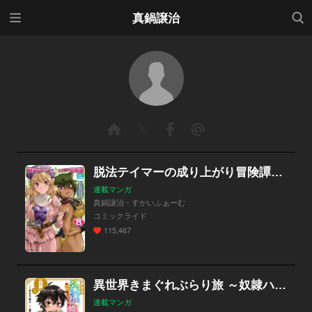
メニ
検索
真鍋譲治
ュー
脱法テイマーの成り上がり冒険譚～Sランク美少女冒険者が俺の獣魔になっテイマす～ THE COMIC
連載マンガ
真鍋譲治・すかいふぁーむ
コミックライド
115,467
異世界きまぐれぶらり旅 ～奴隷ハーレムを添えて～【白版】
連載マンガ