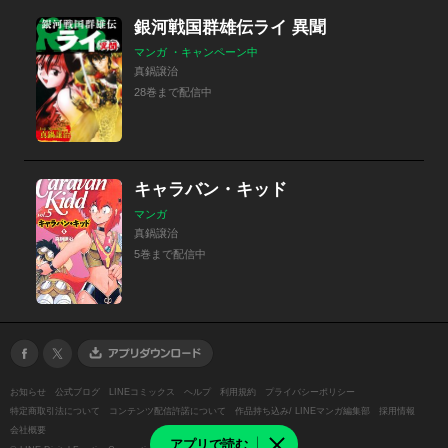
銀河戦国群雄伝ライ 異聞
マンガ ・キャンペーン中
真鍋譲治
28巻まで配信中
キャラバン・キッド
マンガ
真鍋譲治
5巻まで配信中
お知らせ
公式ブログ
LINEコミックス
ヘルプ
利用規約
プライバシーポリシー
特定商取引法について
コンテンツ配信許諾について
作品持ち込み/ LINEマンガ編集部
採用情報
会社概要
アプリで読む