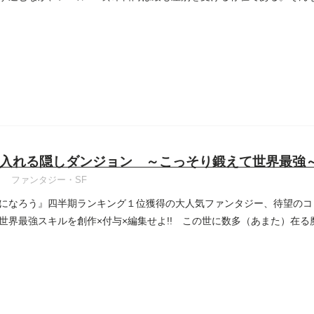
入れる隠しダンジョン ～こっそり鍛えて世界最強
ファンタジー・SF
になろう』四半期ランキング１位獲得の大人気ファンタジー、待望のコ
世界最強スキルを創作×付与×編集せよ!! この世に数多（あまた）在