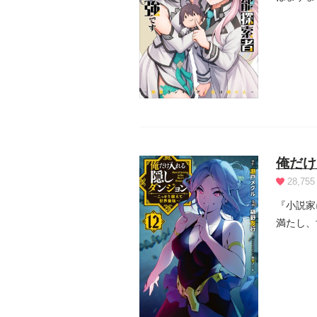
るのだ...
俺だけ
28,755
『小説家
満たし、
人...