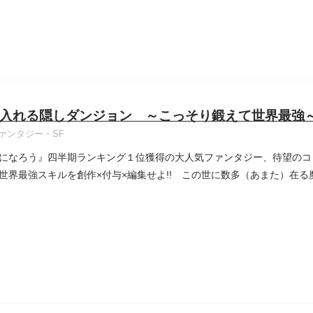
入れる隠しダンジョン ～こっそり鍛えて世界最強
ァンタジー・SF
になろう』四半期ランキング１位獲得の大人気ファンタジー、待望のコ
世界最強スキルを創作×付与×編集せよ!! この世に数多（あまた）在