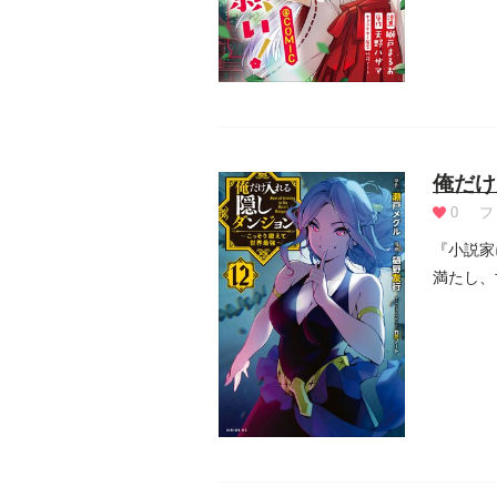
俺だけ
0
フ
『小説家
満たし、
人...