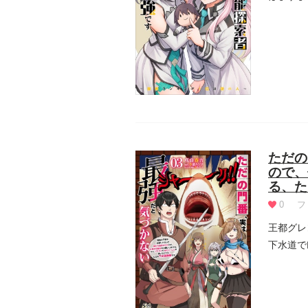
るのだ...
ただの
ので、
る、た
0
フ
王都グレ
下水道で
子...