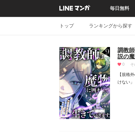
毎日無料
トップ
ランキングから探す
調教師
説の魔
0
そ
【規格外
けない」
中で罠に.