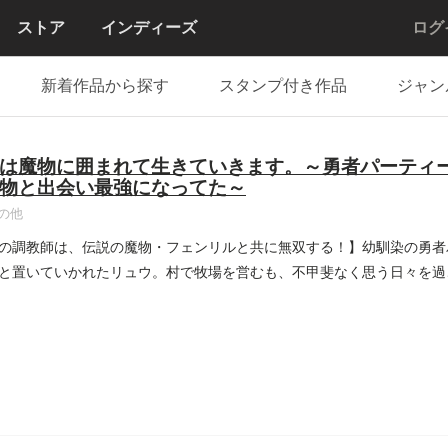
ストア
インディーズ
ログ
新着作品から探す
スタンプ付き作品
ジャン
は魔物に囲まれて生きていきます。～勇者パーティ
物と出会い最強になってた～
の他
の調教師は、伝説の魔物・フェンリルと共に無双する！】幼馴染の勇者
と置いていかれたリュウ。村で牧場を営むも、不甲斐なく思う日々を過
..