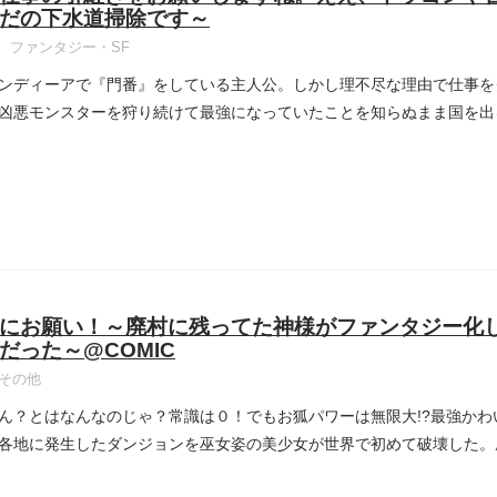
だの下水道掃除です～
ファンタジー・SF
ンディーアで『門番』をしている主人公。しかし理不尽な理由で仕事を
凶悪モンスターを狩り続けて最強になっていたことを知らぬまま国を出る
にお願い！～廃村に残ってた神様がファンタジー化
だった～@COMIC
その他
ん？とはなんなのじゃ？常識は０！でもお狐パワーは無限大!?最強か
各地に発生したダンジョンを巫女姿の美少女が世界で初めて破壊した。