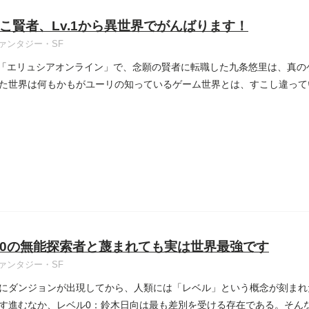
こ賢者、Lv.1から異世界でがんばります！
ァンタジー・SF
O「エリュシアオンライン」で、念願の賢者に転職した九条悠里は、真
た世界は何もかもがユーリの知っているゲーム世界とは、すこし違って
0の無能探索者と蔑まれても実は世界最強です
ァンタジー・SF
にダンジョンが出現してから、人類には「レベル」という概念が刻まれ
す進むなか、レベル0：鈴木日向は最も差別を受ける存在である。そん