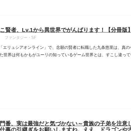
こ賢者、Lv.1から異世界でがんばります！【分冊版
ファンタジー・SF
O「エリュシアオンライン」で、念願の賢者に転職した九条悠里は、真
た世界は何もかもがユーリの知っているゲーム世界とは、すこし違って
門番、実は最強だと気づかない～貴族の子弟を注意
仕事の引継ぎをお願いしますね。ええ、ドラゴンや