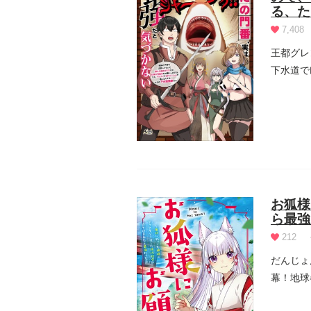
る、た
7,408
王都グレ
下水道で
子...
お狐様
ら最強
212
だんじょ
幕！地球
リン...