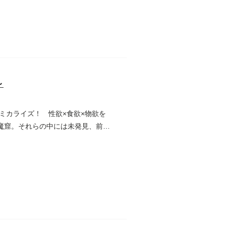
～
ミカライズ！ 性欲×食欲×物欲を
る魔窟。それらの中には未発見、前