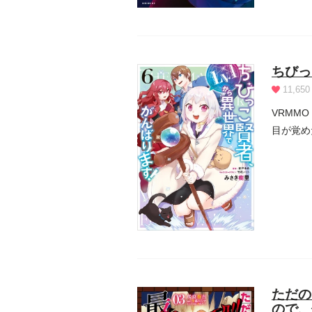
ちびっ
11,650
VRMM
目が覚め
タ...
ただの
ので、