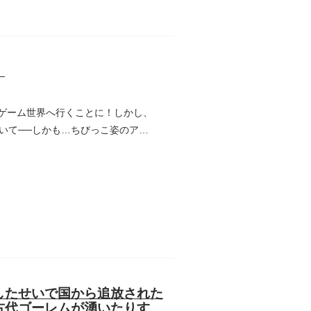
】
のゲーム世界へ行くことに！しかし、
いて──しかも…ちびっこ姿のアバ
したせいで国から追放された
古代ゴーレムが湧いたりす