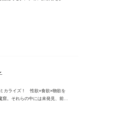
～
ミカライズ！ 性欲×食欲×物欲を
る魔窟。それらの中には未発見、前