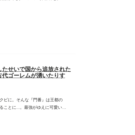
したせいで国から追放された
古代ゴーレムが湧いたりす
クビに。そんな『門番』は王都の
ことに...。最強がゆえに可愛い弟