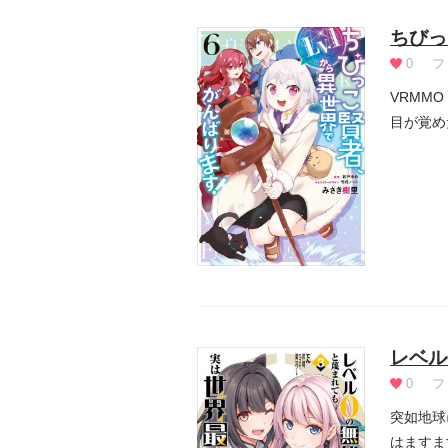
ちびっ
0
フ
VRMM
目が覚め
タ...
レベル
0
フ
突如地球
はますま