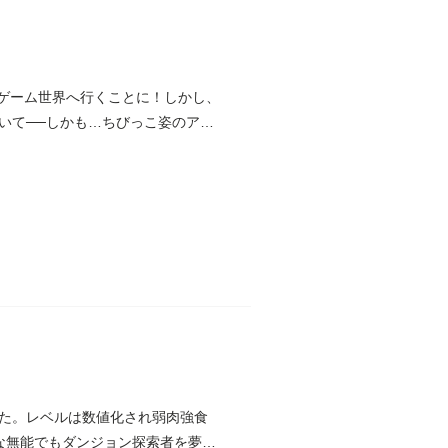
のゲーム世界へ行くことに！しかし、
いて──しかも…ちびっこ姿のアバ
た。レベルは数値化され弱肉強食
な無能でもダンジョン探索者を夢見