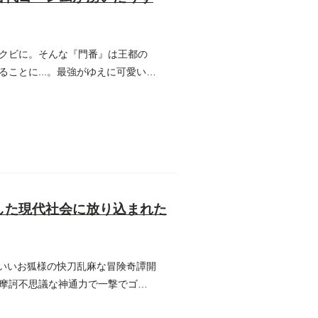
クビに。そんな『門番』は王都の
ことに...。最強がゆえに可愛い弟
した現代社会に放り込まれた
わいいお狐様の快刀乱麻な冒険奇譚開
摩訶不思議な神通力で一撃でゴブ