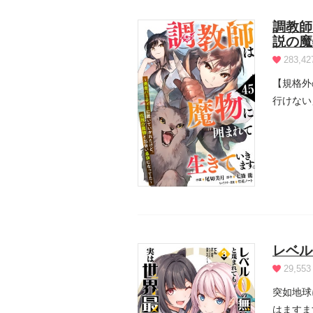
調教師
説の魔
283,42
【規格外
行けない
の中で罠.
レベル
29,553
突如地球
はますま