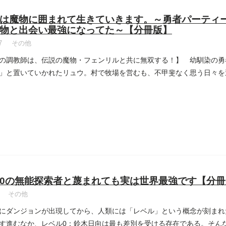
は魔物に囲まれて生きていきます。～勇者パーティ
物と出会い最強になってた～【分冊版】
7
その他
の調教師は、伝説の魔物・フェンリルと共に無双する！】 幼馴染の勇
」と置いていかれたリュウ。村で牧場を営むも、不甲斐なく思う日々を
..
0の無能探索者と蔑まれても実は世界最強です【分冊
その他
にダンジョンが出現してから、人類には「レベル」という概念が刻まれ
す進むなか、レベル0：鈴木日向は最も差別を受ける存在である。そん