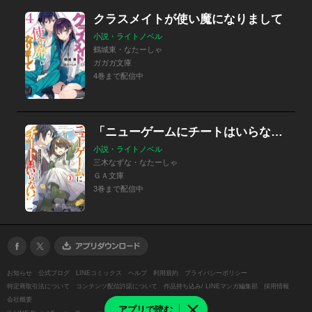
クラスメイトが使い魔になりまして
小説・ライトノベル
鶴城東・なたーしゃ
ガガガ文庫
4巻まで配信中
「ニューゲームにチートはいらない！」シリーズ
小説・ライトノベル
三木なずな・なたーしゃ
ＧＡ文庫
3巻まで配信中
お知らせ
公式ブログ
LINEコミックス
ヘルプ
利用規約
プライバシーポリシー
特定商取引法について
コンテンツ配信許諾について
作品持ち込み/ LINEマンガ編集部
採用情報
会社概要
アプリで読む