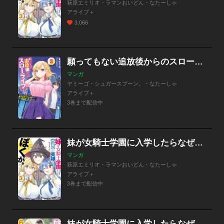
萩原エミリオ・ラマンおいどん・なたーしゃ
アライブ＋
3,066
願ってもない追放後からのスローライフ？ ～引退したはずが成り行きで美少女ギャルの師匠になったらなぜかめちゃくちゃ懐かれた～
マンガ
ヤミーゴ・シュガースプーン。・なたーしゃ
アライブ＋
3巻まで配信中
妹が女騎士学園に入学したらなぜか救国の英雄になりました。ぼくが。
マンガ
萩原エミリオ・ラマンおいどん・なたーしゃ
アライブ＋
3巻まで配信中
妹が女騎士学園に入学したらなぜか救国の英雄になりました。ぼくが。