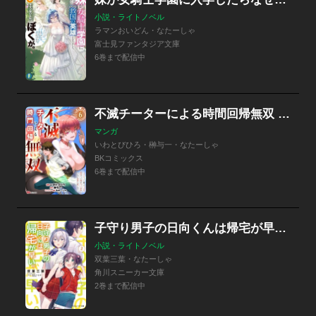
小説・ライトノベル
ラマンおいどん・なたーしゃ
富士見ファンタジア文庫
6巻まで配信中
不滅チーターによる時間回帰無双 ～ダンジョンに籠って1万年。最弱だった俺が失った家族とついでに世界も救います～ コミック版（分冊版）
マンガ
いわとびひろ・榊与一・なたーしゃ
BKコミックス
6巻まで配信中
子守り男子の日向くんは帰宅が早い。
小説・ライトノベル
双葉三葉・なたーしゃ
角川スニーカー文庫
2巻まで配信中