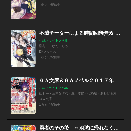
1巻まで配信中
不滅チーターによる時間回帰無双 ～ダンジョンに籠って1万年。最弱だった俺が失った家族とついでに世界も救います～
小説・ライトノベル
榊与一・なたーしゃ
BKブックス
1巻まで配信中
ＧＡ文庫＆ＧＡノベル２０１７年８月の新刊 全作品立読み（合本版）
小説・ライトノベル
山和平・三木なずな・森田季節・七条剛・あわむら赤光・進行諸島・伊藤宗一・なたーしゃ
ＧＡ文庫
1巻まで配信中
勇者のその後 ～地球に帰れなくなったので自分の為に異世界を住み良くしました～