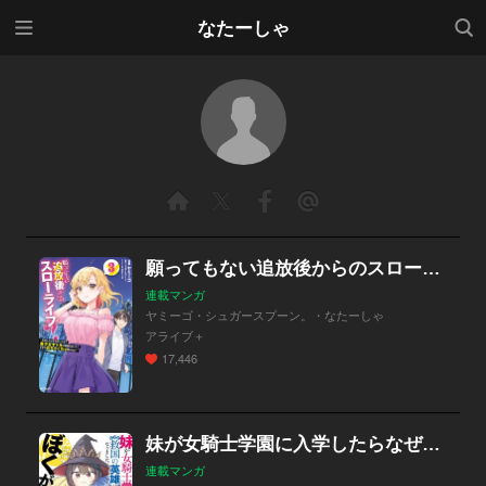
メニ
検索
なたーしゃ
ュー
願ってもない追放後からのスローライフ？ ～引退したはずが成り行きで美少女ギャルの師匠になったらなぜかめちゃくちゃ懐かれた～【分冊版】
連載マンガ
ヤミーゴ・シュガースプーン。・なたーしゃ
アライブ＋
17,446
妹が女騎士学園に入学したらなぜか救国の英雄になりました。ぼくが。【分冊版】
連載マンガ