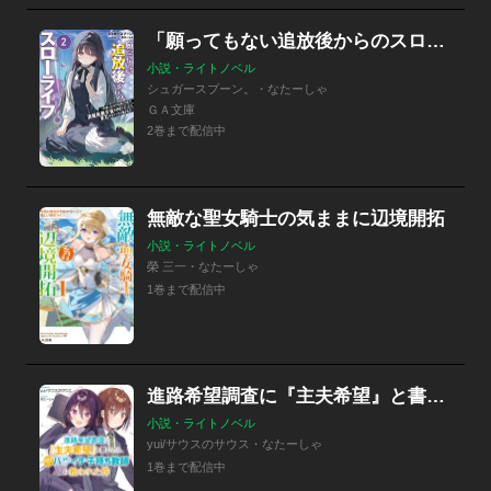
「願ってもない追放後からのスローライフ？」シリーズ
小説・ライトノベル
シュガースプーン。・なたーしゃ
ＧＡ文庫
2巻まで配信中
無敵な聖女騎士の気ままに辺境開拓
小説・ライトノベル
榮 三一・なたーしゃ
1巻まで配信中
進路希望調査に『主夫希望』と書いたら、担任のバツイチ子持ち教師に拾われた件
小説・ライトノベル
yui/サウスのサウス・なたーしゃ
1巻まで配信中