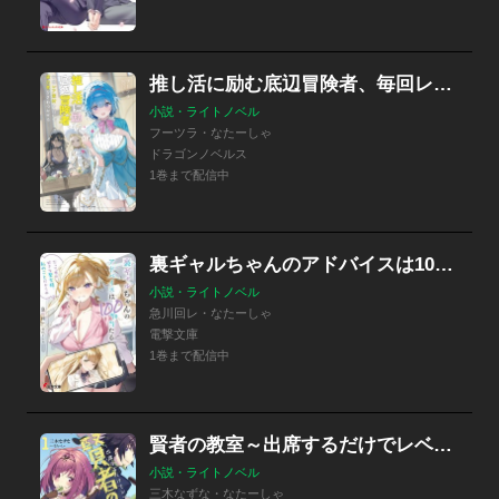
推し活に励む底辺冒険者、毎回レア素材を貢いで実力者をざわつかせる
小説・ライトノベル
フーツラ・なたーしゃ
ドラゴンノベルス
1巻まで配信中
裏ギャルちゃんのアドバイスは100%当たる
小説・ライトノベル
急川回レ・なたーしゃ
電撃文庫
1巻まで配信中
賢者の教室～出席するだけでレベルアップ
小説・ライトノベル
三木なずな・なたーしゃ