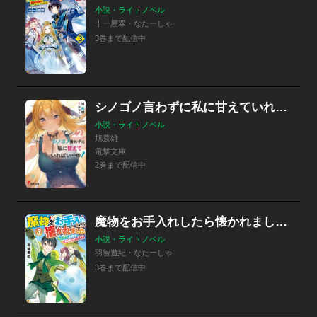
小説・ライトノベル
十一屋翠・なたーしゃ
3巻まで配信中
シノゴノ言わずに私に甘えていればいーの！
小説・ライトノベル
旭蓑雄
電撃文庫
2巻まで配信中
魔物をお手入れしたら懐かれました もふプニ大好き異世界スローライフ
小説・ライトノベル
羽智遊紀・なたーしゃ
3巻まで配信中