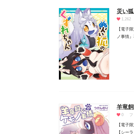
災い狐
1,262
【電子限
ノ事情』
倒を見...
羊竜飼
0
フ
【電子限
【シーラ