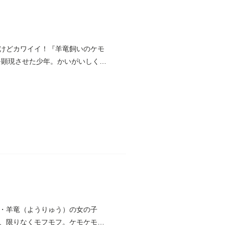
けどカワイイ！『羊竜飼いのケモ
を顕現させた少年。かいがいしく面
・羊竜（ようりゅう）の女の子
、限りなくモフモフ。ケモケモ、