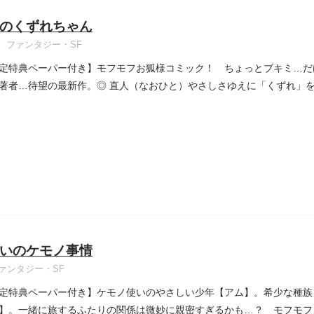
のくずれちゃん
ファンタジー・SF
定特典ペーパー付き】モフモフお狐様コミック！ ちょっとブキミ…だ
著者…待望の最新作。◎ 直人（なおひと）やさしさゆえに「くずれ」
いのケモノ事情
ァンタジー・SF
定特典ペーパー付き】ケモノ使いのやさしい少年【アム】。希少な種族
】。一緒に旅するふたりの関係は微妙に親密すぎるかも…？ モフモフ