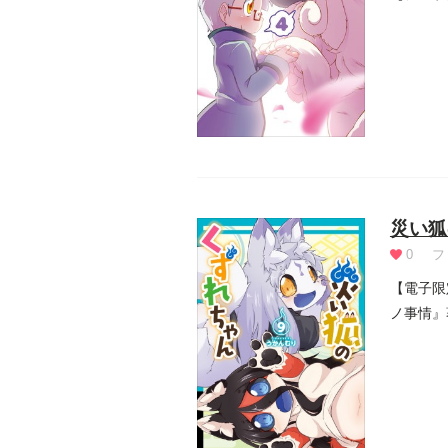
限りなくケ
災い狐
0
フ
【電子限
ノ事情』
倒を見...