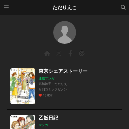
メニ
検索
ただりえこ
ュー
東京シェアストーリー
連載マンガ
高橋幹子・ただりえこ
月刊コミックゼノン
18,837
乙飯日記
マンガ