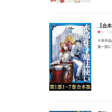
【合本
0
小
※本作品
第一部1
の気...