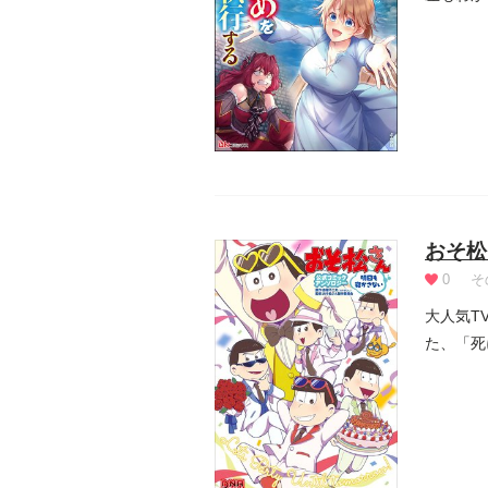
る。心優し
おそ松
0
そ
大人気T
た、「死
リ、...