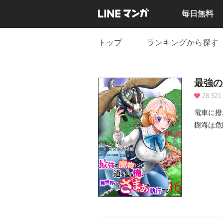
毎日無料
トップ
ランキングから探す
最強の
28,521
電車に撥
樹海は危
われる。.