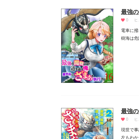
最強の
0
ヒ
電車に撥
樹海は危
われる。.
最強の
0
ヒ
現世で事
左もわか