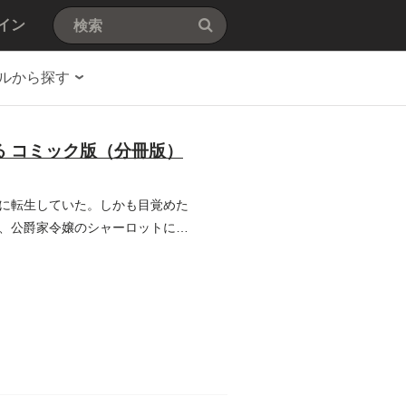
イン
ルから探す
 コミック版（分冊版）
に転生していた。しかも目覚めた
、公爵家令嬢のシャーロットに拾