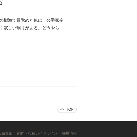
る
の樹海で目覚めた俺は、公爵家令
く寂しい翳りがある。どうやら謂
ンガ編集部
制作・投稿ガイドライン
採用情報