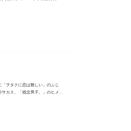
に「ヲタクに恋は難しい」のふじ
影サカス、「残念男子。」のヒメユ