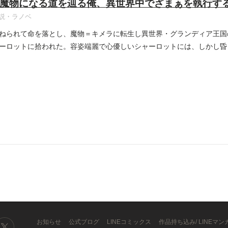
魔物になる道を辿る俺、異世界中でざまぁを執行す
説・ラノベ
ねられて命を落とし、魔物＝キメラに転生し異世界・グランディア王国
ーロットに拾われた。容姿端麗で心優しいシャーロットには、しかし昏
..
お知らせ
公式ブログ
LINEコミックス
作品持ち込み/ LINEマ