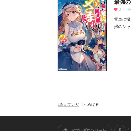
最強の
0
小
電車に撥
嬢のシャ
れのない.
LINE マンガ
めばる