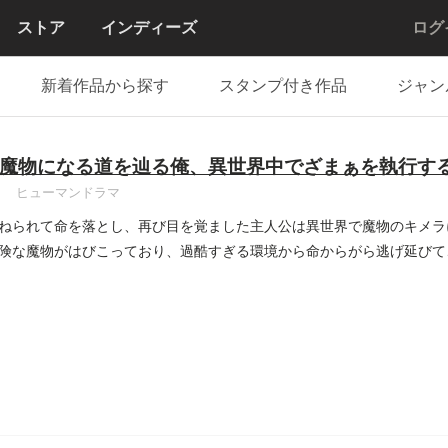
ストア
インディーズ
ログ
新着作品から探す
スタンプ付き作品
ジャン
魔物になる道を辿る俺、異世界中でざまぁを執行する
ヒューマンドラマ
ねられて命を落とし、再び目を覚ました主人公は異世界で魔物のキメラ
険な魔物がはびこっており、過酷すぎる環境から命からがら逃げ延びて
..