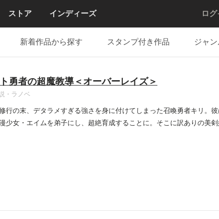
ストア
インディーズ
ログ
新着作品から探す
スタンプ付き作品
ジャン
ト勇者の超魔教導＜オーバーレイズ＞
説・ラノベ
修行の末、デタラメすぎる強さを身に付けてしまった召喚勇者キリ。彼
漫少女・エイムを弟子にし、超絶育成することに。そこに訳ありの美剣
..