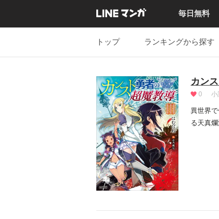
毎日無料
トップ
ランキングから探す
カンス
0
小
異世界で
る天真爛
物もワン.