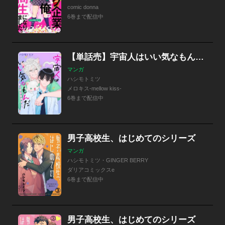
comic donna
6巻まで配信中
【単話売】宇宙人はいい気なもんだ -ふぁ～すとらぶ！-
マンガ
ハシモトミツ
メロキス-mellow kiss-
6巻まで配信中
男子高校生、はじめてのシリーズ
マンガ
ハシモトミツ・GINGER BERRY
ダリアコミックスe
6巻まで配信中
男子高校生、はじめてのシリーズ