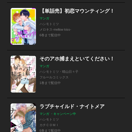
【単話売】初恋マウンティング！
マンガ
ハシモトミツ
メロキス-mellow kiss-
6巻まで配信中
そのアホ捕まえといてください！
マンガ
ハシモトミツ・晴山日々子
フルールコミックス
1巻まで配信中
ラブチャイルド・ナイトメア
マンガ ・キャンペーン中
ハシモトミツ
カチＣＯＭＩ
6巻まで配信中