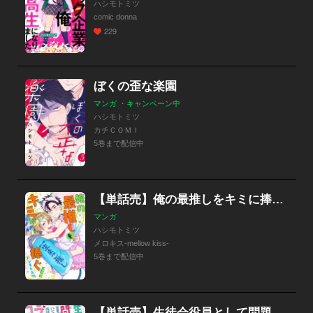
ハシモトミツ
comic donna
229
ぼくの歪な楽園
マンガ ・キャンペーン中
ハシモトミツ
カチＣＯＭＩ
5巻まで配信中
【単話売】俺の最推しをキミに捧ぐ！
マンガ
ハシモトミツ
メロキス-mellow kiss-
5巻まで配信中
【単話売】生徒会役員として問題児を更生させていたら何故かラブコメになっていた件