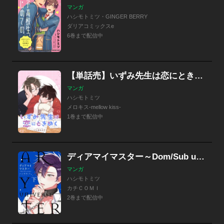
マンガ
ハシモトミツ・GINGER BERRY
ダリアコミックスe
6巻まで配信中
【単話売】いずみ先生は恋にときめく
マンガ
ハシモトミツ
メロキス-mellow kiss-
1巻まで配信中
ディアマイマスター～Dom/Sub universe～【電子単行本】
マンガ
ハシモトミツ
カチＣＯＭＩ
2巻まで配信中