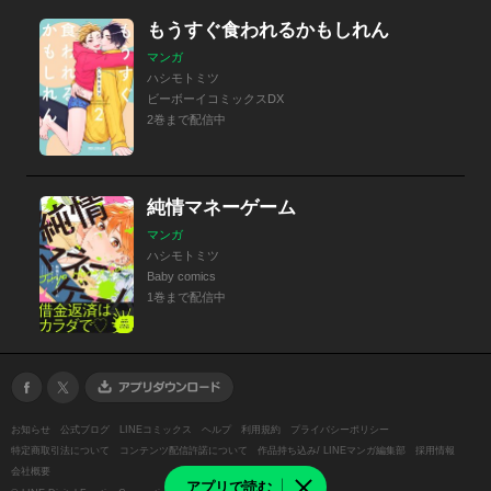
もうすぐ食われるかもしれん
マンガ
ハシモトミツ
ビーボーイコミックスDX
2巻まで配信中
純情マネーゲーム
マンガ
ハシモトミツ
Baby comics
1巻まで配信中
お知らせ
公式ブログ
LINEコミックス
ヘルプ
利用規約
プライバシーポリシー
特定商取引法について
コンテンツ配信許諾について
作品持ち込み/ LINEマンガ編集部
採用情報
会社概要
アプリで読む