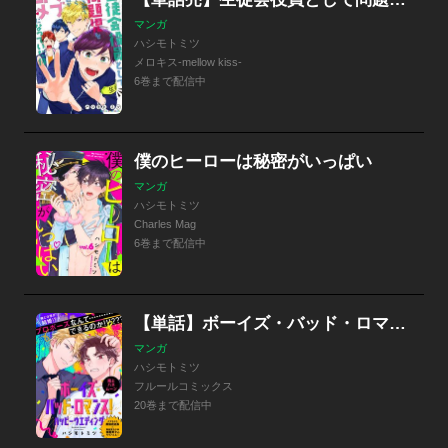
マンガ
ハシモトミツ
メロキス-mellow kiss-
6巻まで配信中
僕のヒーローは秘密がいっぱい
マンガ
ハシモトミツ
Charles Mag
6巻まで配信中
【単話】ボーイズ・バッド・ロマンス！
マンガ
ハシモトミツ
フルールコミックス
20巻まで配信中