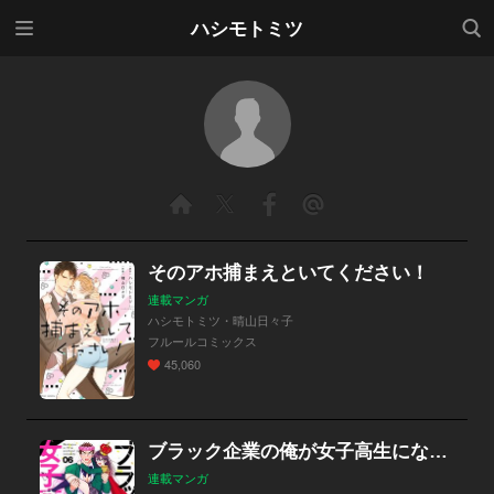
メニ
検索
ハシモトミツ
ュー
そのアホ捕まえといてください！
連載マンガ
ハシモトミツ・晴山日々子
フルールコミックス
45,060
ブラック企業の俺が女子高生になりました。
連載マンガ