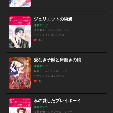
ジュリエットの純愛
連載マンガ
岡本慶子・シャンテル・ショー
ハーレクインコミックス
707
愛なき子爵と床磨きの娘
連載マンガ
森素子・シャンテル・ショー
ハーレクインコミックス
689
私の愛したプレイボーイ
連載マンガ
友井美穂・シャンテル・ショー