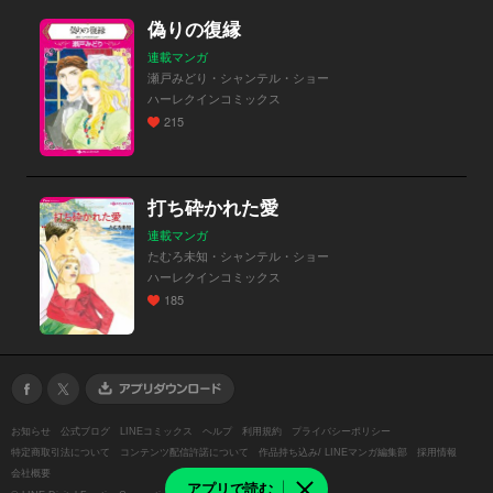
偽りの復縁
連載マンガ
瀬戸みどり・シャンテル・ショー
ハーレクインコミックス
215
打ち砕かれた愛
連載マンガ
たむろ未知・シャンテル・ショー
ハーレクインコミックス
185
お知らせ
公式ブログ
LINEコミックス
ヘルプ
利用規約
プライバシーポリシー
特定商取引法について
コンテンツ配信許諾について
作品持ち込み/ LINEマンガ編集部
採用情報
会社概要
アプリで読む