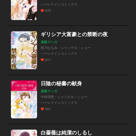
ハーレクインコミックス
675
ギリシア大富豪との禁断の夜
連載マンガ
秋乃ななみ・シャンテル・ショー
ハーレクインコミックス
611
日陰の秘書の献身
連載マンガ
中村理恵・シャンテル・ショー
ハーレクインコミックス
541
白薔薇は純潔のしるし