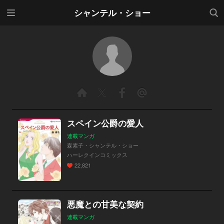
メニ
検索
シャンテル・ショー
ュー
スペイン公爵の愛人
連載マンガ
森素子・シャンテル・ショー
ハーレクインコミックス
22,821
悪魔との甘美な契約
連載マンガ