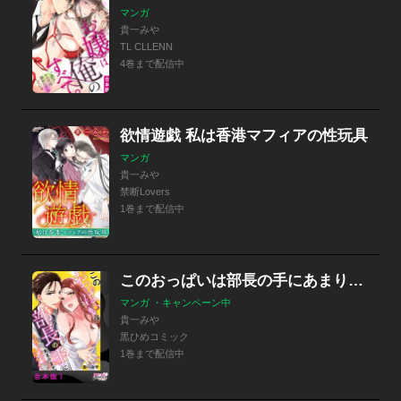
マンガ
貴一みや
TL CLLENN
4巻まで配信中
欲情遊戯 私は香港マフィアの性玩具
マンガ
貴一みや
禁断Lovers
1巻まで配信中
このおっぱいは部長の手にあまります。～今夜もたぷたぷ濃厚エッチ～【合本版】
マンガ ・キャンペーン中
貴一みや
黒ひめコミック
1巻まで配信中