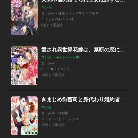
マンガ
貴一みや・杜来リノ・サマミヤアカザ
コミックZERO-SUM
6巻まで配信中
愛され異世界花嫁は、禁断の恋に身を焦がす。
マンガ ・キャンペーン中
貴一みや
CLLENN COMICS
13巻まで配信中
きまじめ御曹司と身代わり婚約者【分冊版】
マンガ
貴一みや・桔梗楓
マーマレードコミックス
12巻まで配信中