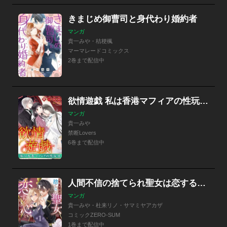
きまじめ御曹司と身代わり婚約者
マンガ
貴一みや・桔梗楓
マーマレードコミックス
2巻まで配信中
欲情遊戯 私は香港マフィアの性玩具（分冊版）
マンガ
貴一みや
禁断Lovers
6巻まで配信中
人間不信の捨てられ聖女は恋する心を見ないふり
マンガ
貴一みや・杜来リノ・サマミヤアカザ
コミックZERO-SUM
1巻まで配信中