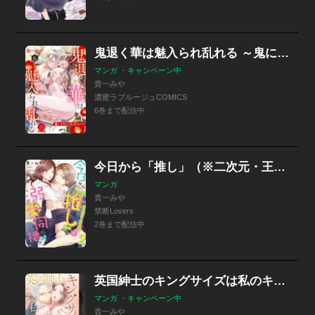
鬼退く華は魅入られ乱れる ～鬼にイカされる気分はどうだ？～
マンガ ・キャンペーン中
貴一みや
濃蜜ラブルージュCOMICS
6巻まで配信中
今日から「推し」（※二次元・王子様）と溺愛同棲！
マンガ
貴一みや
禁断Lovers
2巻まで配信中
英国紳士のキングサイズは私のキス１つで熱をはらむ【合本版】
マンガ ・キャンペーン中
貴一みや