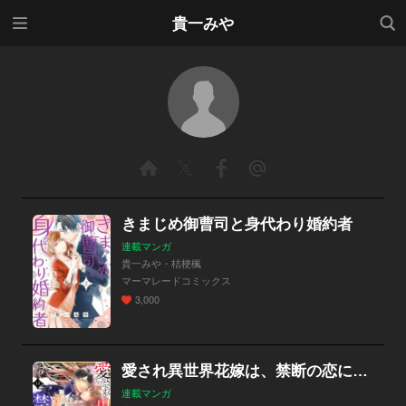
メニ
検索
貴一みや
ュー
きまじめ御曹司と身代わり婚約者
連載マンガ
貴一みや・桔梗楓
マーマレードコミックス
3,000
愛され異世界花嫁は、禁断の恋に身を焦がす。
連載マンガ