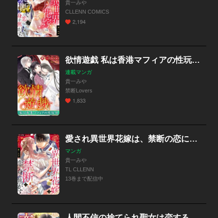
貴一みや
CLLENN COMICS
2,194
欲情遊戯 私は香港マフィアの性玩具（分冊版）
連載マンガ
貴一みや
禁断Lovers
1,833
愛され異世界花嫁は、禁断の恋に身を焦がす。【完全版】
マンガ
貴一みや
TL CLLENN
13巻まで配信中
人間不信の捨てられ聖女は恋する心を見ないふり 【連載版】