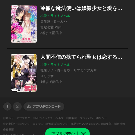
冷徹な魔法使いは奴隷少女と愛を知る
小説・ライトノベル
粟生慧・貴一みや
無敵恋愛S*girl
3巻まで配信中
人間不信の捨てられ聖女は恋する心を見ないふり 特別版
小説・ライトノベル
杜来リノ・貴一みや・サマミヤアカザ
メリッサ
1巻まで配信中
お知らせ
公式ブログ
LINEコミックス
ヘルプ
利用規約
プライバシーポリシー
特定商取引法について
コンテンツ配信許諾について
作品持ち込み/ LINEマンガ編集部
採用情報
会社概要
アプリで読む