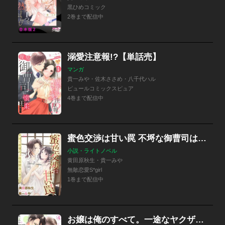
黒ひめコミック
2巻まで配信中
溺愛注意報!?【単話売】
マンガ
貴一みや・佐木ささめ・八千代ハル
ピュールコミックスピュア
4巻まで配信中
蜜色交渉は甘い罠 不埒な御曹司は性感開発がお好き【イラスト入り】
小説・ライトノベル
黄田原秋生・貴一みや
無敵恋愛S*girl
1巻まで配信中
お嬢は俺のすべて。一途なヤクザは静かに欲情している【合本版】