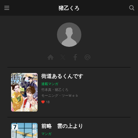
メニ
検索
猪乙くろ
ュー
街道あるくんです
連載マンガ
竹本真・猪乙くろ
モーニング・ツーＷｅｂ
18
前略 雲の上より
マンガ