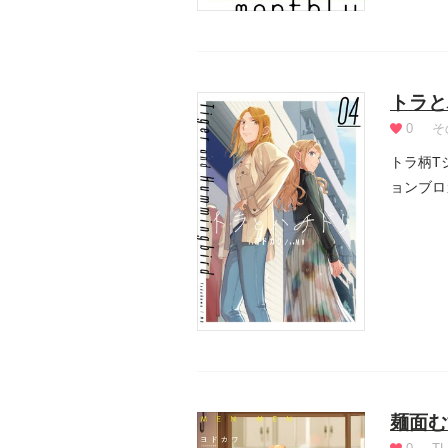
トラと
0
そ
トラ柄T
ョンブロ
麺面む