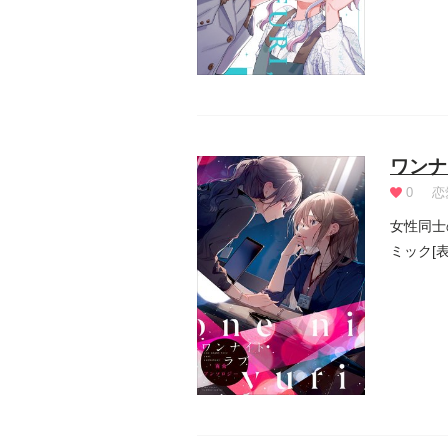
ワンナ
0
恋
女性同士
ミック[