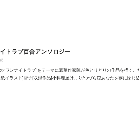
イトラブ百合アンソロジー
愛
の“ワンナイトラブ”をテーマに豪華作家陣が色とりどりの作品を描く、
表紙イラスト]雪子[収録作品]小料理屋けまり/つづら涼あなたを夢に閉じ込