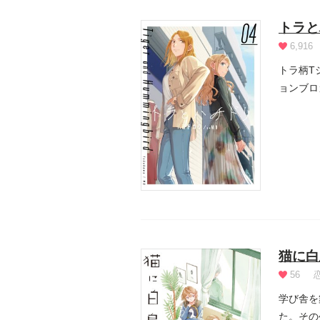
トラと
6,916
トラ柄T
ョンブロ
猫に白
56
学び舎を
た。その