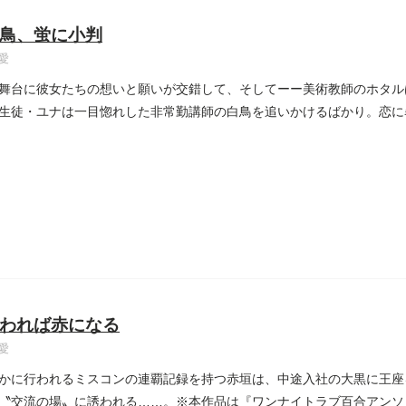
鳥、蛍に小判
愛
舞台に彼女たちの想いと願いが交錯して、そしてーー美術教師のホタル
生徒・ユナは一目惚れした非常勤講師の白鳥を追いかけるばかり。恋に
...
われば赤になる
愛
かに行われるミスコンの連覇記録を持つ赤垣は、中途入社の大黒に王座
〝交流の場〟に誘われる……。※本作品は『ワンナイトラブ百合アンソ