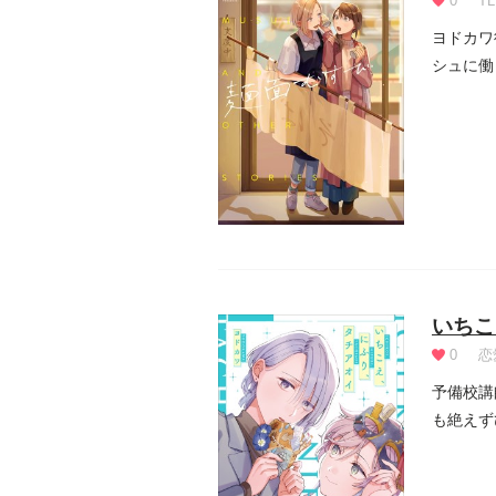
0
TL
ヨドカワ
シュに働
ア...
いちこ
0
恋
予備校講
も絶えず
題にな...