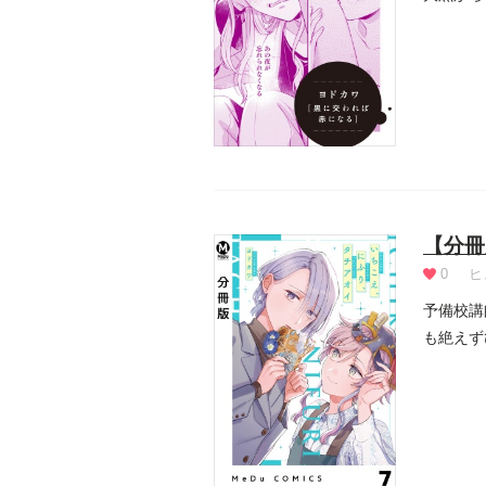
同一にな.
【分冊
0
ヒ
予備校講
も絶えず
題に...