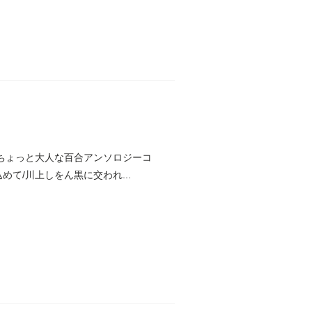
ちょっと大人な百合アンソロジーコ
めて/川上しをん黒に交われ...