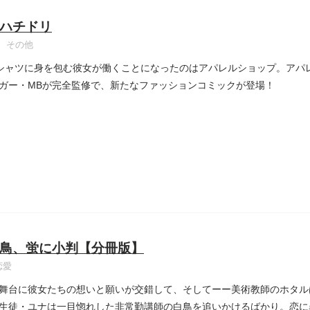
ハチドリ
その他
シャツに身を包む彼女が働くことになったのはアパレルショップ。アパ
ガー・MBが完全監修で、新たなファッションコミックが登場！
鳥、蛍に小判【分冊版】
恋愛
舞台に彼女たちの想いと願いが交錯して、そしてーー美術教師のホタル
生徒・ユナは一目惚れした非常勤講師の白鳥を追いかけるばかり。恋に