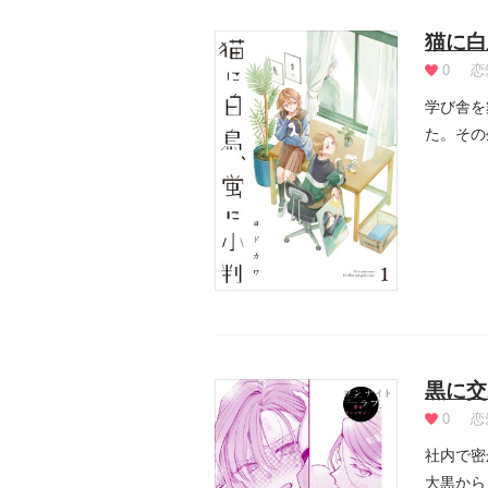
猫に白
0
恋
学び舎を
た。その
れる大人た
黒に交
0
恋
社内で密
大黒から