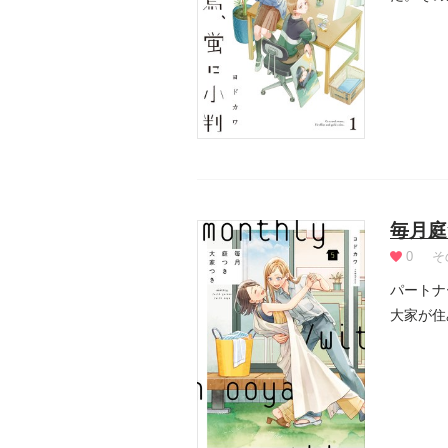
れる大人た
毎月庭
0
そ
パートナ
大家が住