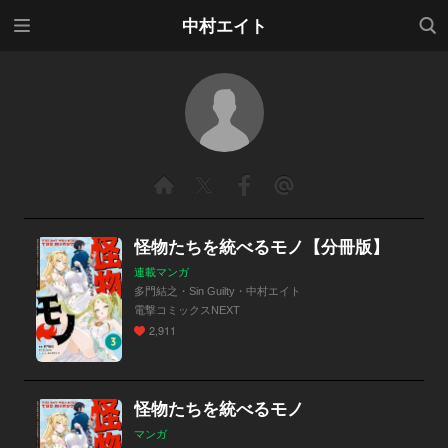
メニ
検索
中村エイト
ュー
怪物たちを統べるモノ【分冊版】
連載マンガ
多門結之・Sin Guilty・中村エイト
電撃コミックスNEXT
2,911
怪物たちを統べるモノ
マンガ