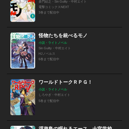
多門結之・Sin Guilty・中村エイト
電撃コミックスNEXT
3巻まで配信中
怪物たちを統べるモノ
小説・ライトノベル
Sin Guilty・中村エイト
HJノベルス
6巻まで配信中
ワールドトークＲＰＧ！
小説・ライトノベル
しろやぎ・中村エイト
5巻まで配信中
浮遊島の眠れるエース、士官学校生活を満喫する