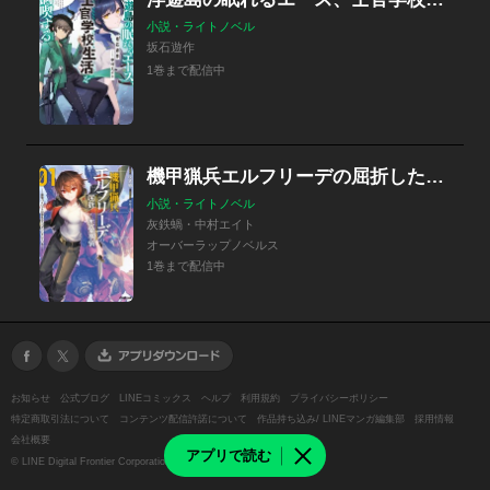
小説・ライトノベル
坂石遊作
1巻まで配信中
機甲猟兵エルフリーデの屈折した恋愛事情
小説・ライトノベル
灰鉄蝸・中村エイト
オーバーラップノベルス
1巻まで配信中
お知らせ
公式ブログ
LINEコミックス
ヘルプ
利用規約
プライバシーポリシー
特定商取引法について
コンテンツ配信許諾について
作品持ち込み/ LINEマンガ編集部
採用情報
会社概要
アプリで読む
©
LINE Digital Frontier Corporation