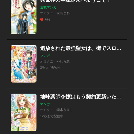
連載マンガ
オミクニ・安芸とわこ
864
追放された最強聖女は、街でスローライフを送りたい！
マンガ
オミクニ・やしろ慧
3巻まで配信中
地味薬師令嬢はもう契約更新いたしません。（分冊版）
マンガ
オミクニ・鏑木うりこ
12巻まで配信中