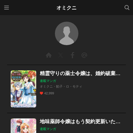
メニ
検索
オミクニ
ュー
精霊守りの薬士令嬢は、婚約破棄を突きつけられたようです
連載マンガ
オミクニ・餡子・ロ・モティ
42,999
地味薬師令嬢はもう契約更新いたしません。 ざまぁ？ 没落？ 私には関係ないことです
連載マンガ