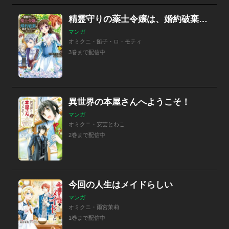
精霊守りの薬士令嬢は、婚約破棄を突きつけられたようです
マンガ
オミクニ・餡子・ロ・モティ
3巻まで配信中
異世界の本屋さんへようこそ！
マンガ
オミクニ・安芸とわこ
2巻まで配信中
今回の人生はメイドらしい
マンガ
オミクニ・雨宮茉莉
1巻まで配信中