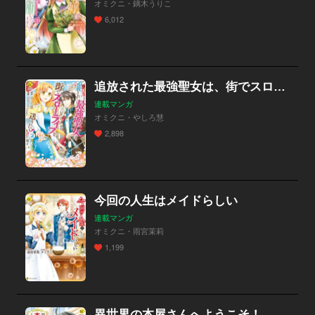
オミクニ・鏑木うりこ
6,012
追放された最強聖女は、街でスローライフを送りたい！
連載マンガ
オミクニ・やしろ慧
2,898
今回の人生はメイドらしい
連載マンガ
オミクニ・雨宮茉莉
1,199
異世界の本屋さんへようこそ！