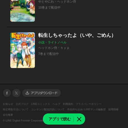
やとやにわ・ヘッドホン侍
10巻まで配信中
転生しちゃったよ（いや、ごめん）
小説・ライトノベル
ヘッドホン侍・ｈｙｐ
7巻まで配信中
お知らせ
公式ブログ
LINEコミックス
ヘルプ
利用規約
プライバシーポリシー
特定商取引法について
コンテンツ配信許諾について
作品持ち込み/ LINEマンガ編集部
採用情報
会社概要
アプリで読む
©
LINE Digital Frontier Corporation