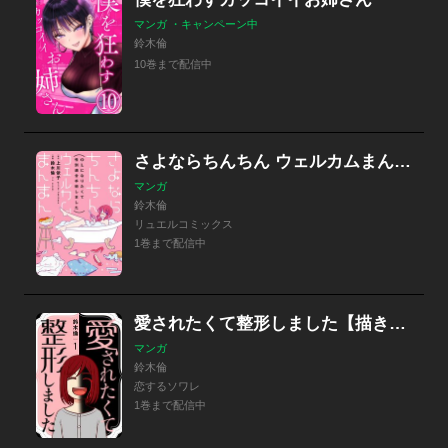
マンガ ・キャンペーン中
鈴木倫
10巻まで配信中
さよならちんちん ウェルカムまんまん ～ＯＬになりたくて性別適合手術しました～
マンガ
鈴木倫
リュエルコミックス
1巻まで配信中
愛されたくて整形しました【描き下ろしおまけ付き特装版】
マンガ
鈴木倫
恋するソワレ
1巻まで配信中