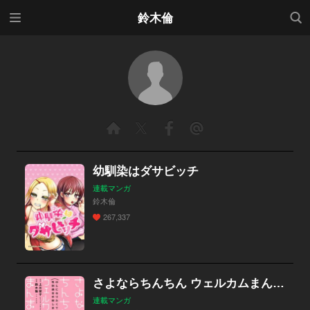
メニ
検索
鈴木倫
ュー
幼馴染はダサビッチ
連載マンガ
鈴木倫
267,337
さよならちんちん ウェルカムまんまん ～ＯＬになりたくて性別適合手術しました～
連載マンガ