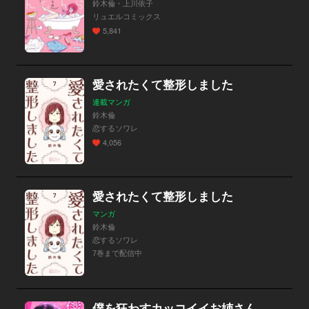
鈴木倫・上川依子
リュエルコミックス
5,841
愛されたくて整形しました
連載マンガ
鈴木倫
恋するソワレ
4,056
愛されたくて整形しました
マンガ
鈴木倫
恋するソワレ
7巻まで配信中
僕を狂わすカッコイイお姉さん