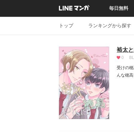
毎日無料
トップ
ランキングから探す
裕太と
0
BL
受けの穂
んな穂高
かしくな.