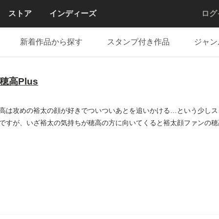
ストア
インディーズ
ログ
新着作品から探す
スタンプ付き作品
ジャン
穂高Plus
高は攻めの裕太の顔が好きでついついあとを追いかける…という少しス
ですが、いざ裕太の気持ちが穂高の方に向いてくると裕太顔ファンの穂
..