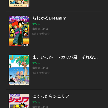
らじかるDreamin'
マンガ
御童カズヒコ
5巻まで配信中
ま、いっか ～カッパ君 それなりの日常～
マンガ
御童カズヒコ
4巻まで配信中
にくったらシェリフ
マンガ
御童カズヒコ