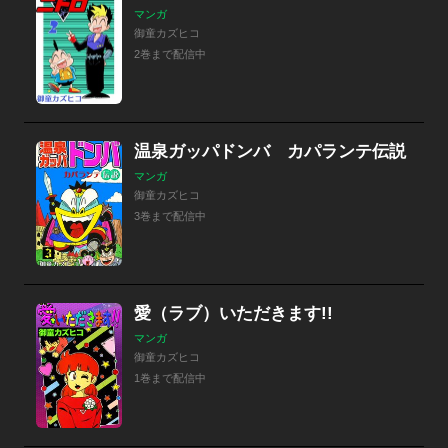
マンガ
御童カズヒコ
2巻まで配信中
温泉ガッパドンバ カパランテ伝説
マンガ
御童カズヒコ
3巻まで配信中
愛（ラブ）いただきます!!
マンガ
御童カズヒコ
1巻まで配信中