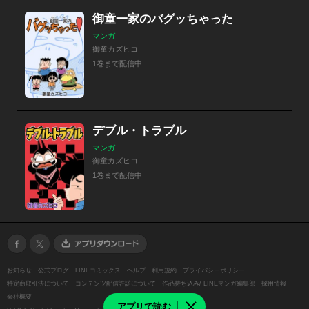
御童一家のバグッちゃった
マンガ
御童カズヒコ
1巻まで配信中
デブル・トラブル
マンガ
御童カズヒコ
1巻まで配信中
お知らせ
公式ブログ
LINEコミックス
ヘルプ
利用規約
プライバシーポリシー
特定商取引法について
コンテンツ配信許諾について
作品持ち込み/ LINEマンガ編集部
採用情報
会社概要
アプリで読む