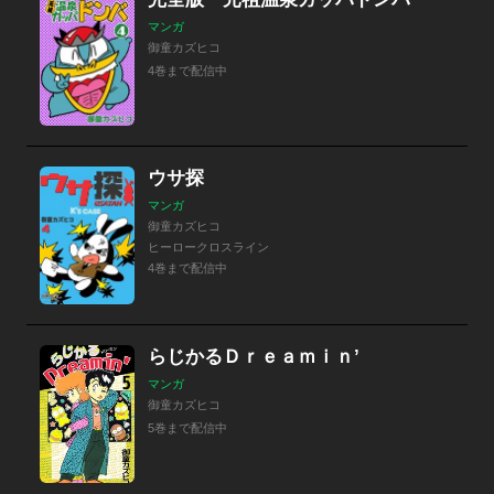
マンガ
御童カズヒコ
4巻まで配信中
ウサ探
マンガ
御童カズヒコ
ヒーロークロスライン
4巻まで配信中
らじかるＤｒｅａｍｉｎ’
マンガ
御童カズヒコ
5巻まで配信中