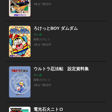
4巻まで配信中
ろけっとBOY ダムダム
マンガ
御童カズヒコ
1巻まで配信中
ウルトラ忍法帖 設定資料集
マンガ
御童カズヒコ
1巻まで配信中
電光石火ニトロ