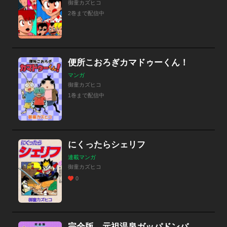
御童カズヒコ
2巻まで配信中
便所こおろぎカマドゥーくん！
マンガ
御童カズヒコ
1巻まで配信中
にくったらシェリフ
連載マンガ
御童カズヒコ
0
完全版 元祖温泉ガッパドンバ