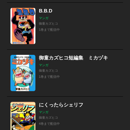
B.B.D
マンガ
御童カズヒコ
1巻まで配信中
御童カズヒコ短編集 ミカヅキ
マンガ
御童カズヒコ
1巻まで配信中
にくったらシェリフ
マンガ
御童カズヒコ
4巻まで配信中