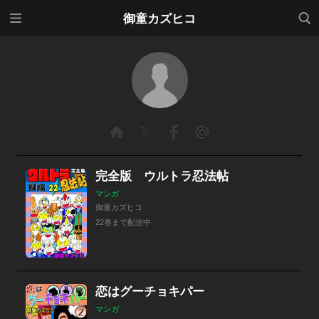
メニ
検索
御童カズヒコ
ュー
完全版 ウルトラ忍法帖
マンガ
御童カズヒコ
22巻まで配信中
恋はグーチョキパー
マンガ