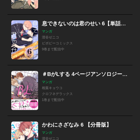
息できないのは君のせい 6【単話版】
マンガ
澄谷ゼニコ
ビボピーコミックス
9巻まで配信中
＃BがLする 4ページアンソロジー ～好きがあふれて止まらない！～
マンガ
相葉キョウコ
クロフネデラックス
1巻まで配信中
かわにさざなみ 6 【分冊版】
マンガ
澄谷ゼニコ