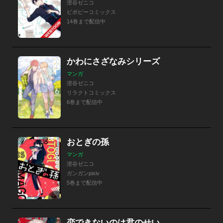
澄谷ゼニコ
ビボピーコミックス
14巻まで配信中
かわにさざなみシリーズ
マンガ
澄谷ゼニコ
リラクトコミックス
6巻まで配信中
おとぎの孫
マンガ
澄谷ゼニコ
ガンガンpixiv
5巻まで配信中
恋できないのは君のせい