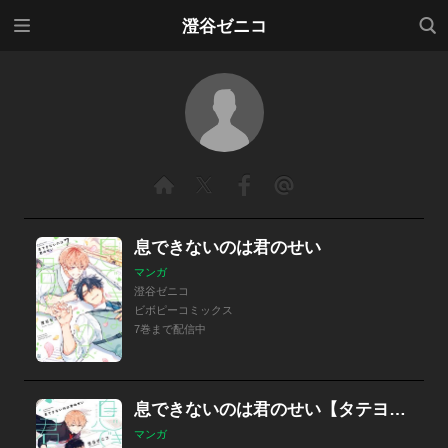
メニ
検索
澄谷ゼニコ
ュー
息できないのは君のせい
マンガ
澄谷ゼニコ
ビボピーコミックス
7巻まで配信中
息できないのは君のせい【タテヨミ】
マンガ