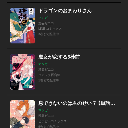
ドラゴンのおまわりさん
マンガ
澄谷ゼニコ
LINE コミックス
3巻まで配信中
魔女が恋する5秒前
マンガ
澄谷ゼニコ
コミック百合姫
1巻まで配信中
息できないのは君のせい 7【単話版】
マンガ
澄谷ゼニコ
ビボピーコミックス
9巻まで配信中