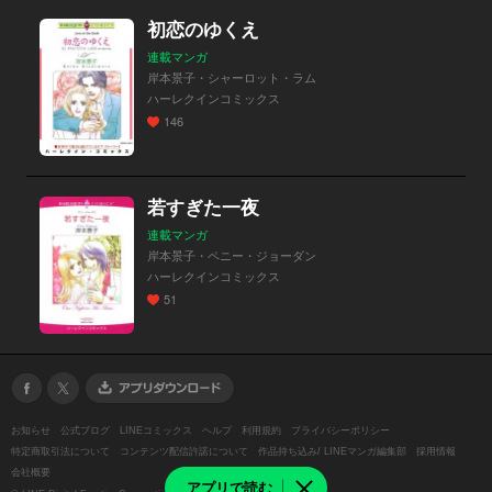
初恋のゆくえ
連載マンガ
岸本景子・シャーロット・ラム
ハーレクインコミックス
146
若すぎた一夜
連載マンガ
岸本景子・ペニー・ジョーダン
ハーレクインコミックス
51
お知らせ
公式ブログ
LINEコミックス
ヘルプ
利用規約
プライバシーポリシー
特定商取引法について
コンテンツ配信許諾について
作品持ち込み/ LINEマンガ編集部
採用情報
会社概要
アプリで読む