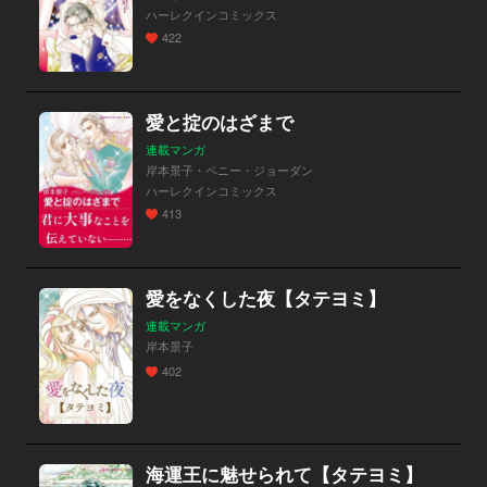
ハーレクインコミックス
422
愛と掟のはざまで
連載マンガ
岸本景子・ペニー・ジョーダン
ハーレクインコミックス
413
愛をなくした夜【タテヨミ】
連載マンガ
岸本景子
402
海運王に魅せられて【タテヨミ】