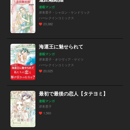
連載マンガ
岸本景子・シャロン・ケンドリック
ハーレクインコミックス
23,382
海運王に魅せられて
連載マンガ
岸本景子・オリヴィア・ゲイツ
ハーレクインコミックス
20,025
最初で最後の恋人【タテヨミ】
連載マンガ
岸本景子
1,560