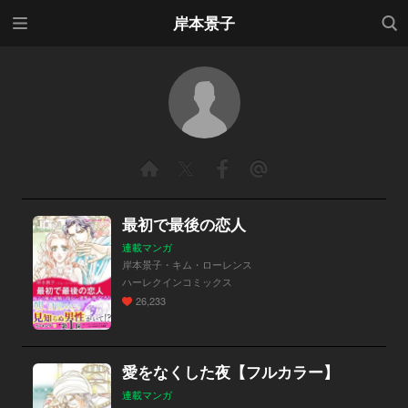
メニ
検索
岸本景子
ュー
最初で最後の恋人
連載マンガ
岸本景子・キム・ローレンス
ハーレクインコミックス
26,233
愛をなくした夜【フルカラー】
連載マンガ