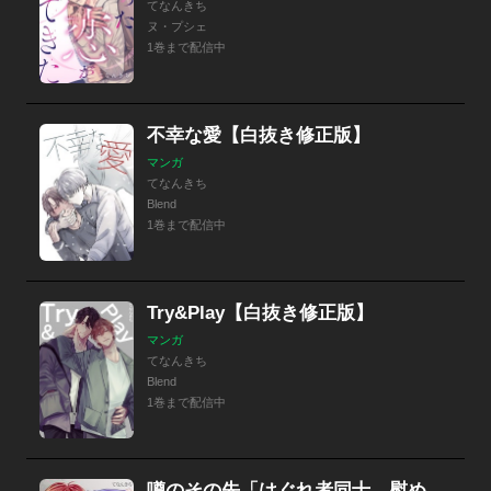
てなんきち
ヌ・プシェ
1巻まで配信中
不幸な愛【白抜き修正版】
マンガ
てなんきち
Blend
1巻まで配信中
Try&Play【白抜き修正版】
マンガ
てなんきち
Blend
1巻まで配信中
噂のその先「はぐれ者同士、慰め合いでもするか？」