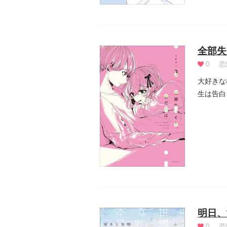
全部失
0
恋
大好きな
生は告白
ですよ...
明日、
0
恋