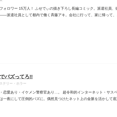
gramフォロワー 15万人！ ふせでぃの描き下ろし長編コミック。派遣社
――派遣社員として都内で働く斉藤アキ。会社に行って、家に帰って、ご
でバズってろ!!
ステリー・ホラー
・恋愛あり・イケメン警察官あり…。 超令和的インターネット・サス
は一夜にして圧倒的バズに。偶然見つけたネット上の金脈を活かして底