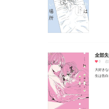
全部失
0
恋
大好きな
生は告白
ですよ...