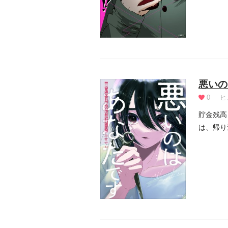
悪いの
0
ヒ
貯金残高
は、帰り
れるま...