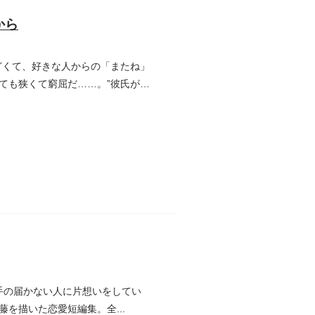
から
どくて、好きな人からの「またね」
ても狭くて窮屈だ……。”彼氏が知
ない手の届かない人に片想いをしてい
を描いた恋愛短編集。全...