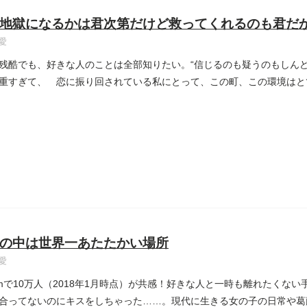
地獄になるかは君次第だけど救ってくれるのも君だ
愛
残酷でも、好きな人のことは全部知りたい。“信じるのも疑うのもしん
重すぎて、 恋に振り回されている私にとって、この町、この環境はと
の中は世界一あたたかい場所
愛
agramで10万人（2018年1月時点）が共感！好きな人と一時も離れたく
合ってないのにキスをしちゃった……。現代に生きる女の子の日常や葛藤