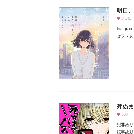
明日、
8,141
Inst
セフレあ
死ぬま
500
犯罪あり
転事故動