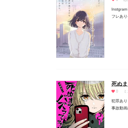
Inst
フレあり
死ぬま
0
ミ
犯罪あり
事故動画