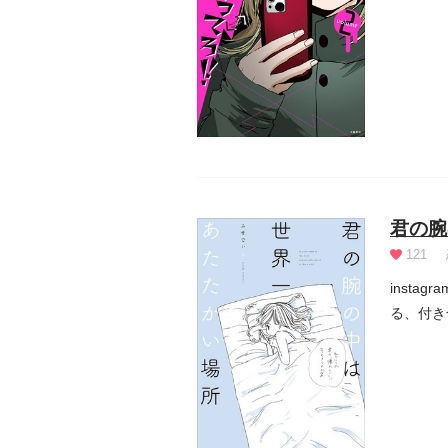
君の腕
121
inst
る、付き