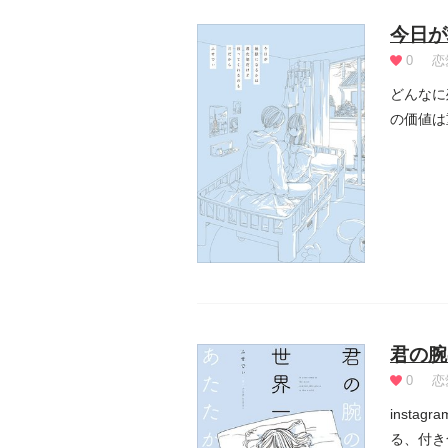
今日が
0
恋
どんなに
の価値は
らな...
君の腕
0
恋
inst
る、付き