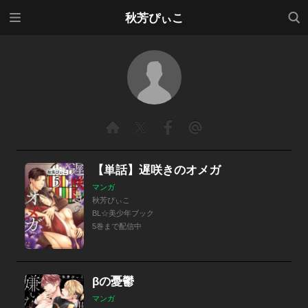
メニ
検索
秋芳ぴぃこ
ュー
【単話】遅咲きのオメガ
マンガ
秋芳ぴぃこ
BL☆美少年ブック
5巻まで配信中
βの憂鬱
マンガ