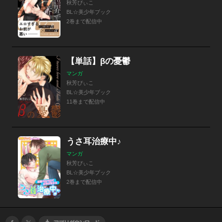
秋芳ぴぃこ
BL☆美少年ブック
2巻まで配信中
【単話】βの憂鬱
マンガ
秋芳ぴぃこ
BL☆美少年ブック
11巻まで配信中
うさ耳治療中♪
マンガ
秋芳ぴぃこ
BL☆美少年ブック
2巻まで配信中