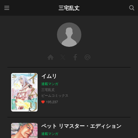
メニ
検索
三宅乱丈
ュー
イムリ
連載マンガ
三宅乱丈
ビームコミックス
195,237
ペット リマスター・エディション
連載マンガ