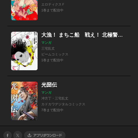
エロティクスＦ
1巻まで配信中
大漁！ まちこ船 戦え！ 北極警備隊 三宅乱丈 Extra Works
マンガ
三宅乱丈
ビームコミックス
1巻まで配信中
光圀伝
マンガ
冲方丁・三宅乱丈
カドカワデジタルコミックス
7巻まで配信中