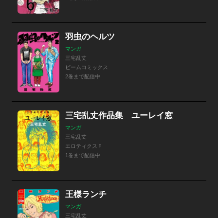
羽虫のヘルツ
マンガ
三宅乱丈
ビームコミックス
2巻まで配信中
三宅乱丈作品集 ユーレイ窓
マンガ
三宅乱丈
エロティクスＦ
1巻まで配信中
王様ランチ
マンガ
三宅乱丈