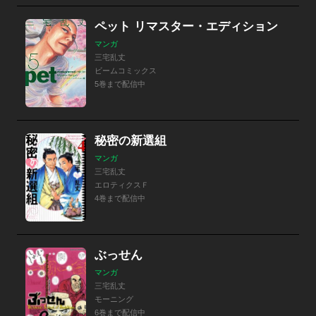
ペット リマスター・エディション
マンガ
三宅乱丈
ビームコミックス
5巻まで配信中
秘密の新選組
マンガ
三宅乱丈
エロティクスＦ
4巻まで配信中
ぶっせん
マンガ
三宅乱丈
モーニング
6巻まで配信中