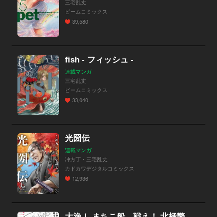
三宅乱丈
ビームコミックス
39,580
fish - フィッシュ -
連載マンガ
三宅乱丈
ビームコミックス
33,040
光圀伝
連載マンガ
冲方丁・三宅乱丈
カドカワデジタルコミックス
12,936
大漁！ まちこ船 戦え！ 北極警備隊 三宅乱丈 Extra Works