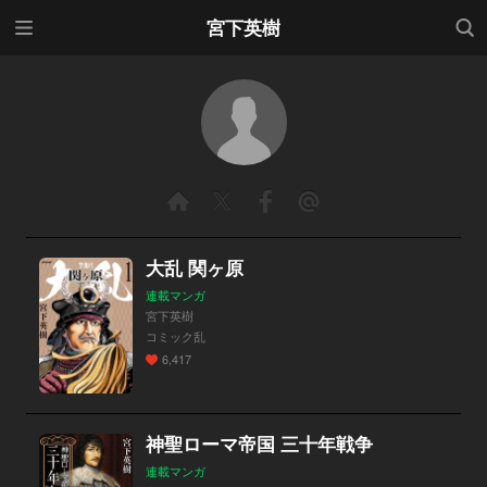
メニ
検索
宮下英樹
ュー
大乱 関ヶ原
連載マンガ
宮下英樹
コミック乱
6,417
神聖ローマ帝国 三十年戦争
連載マンガ