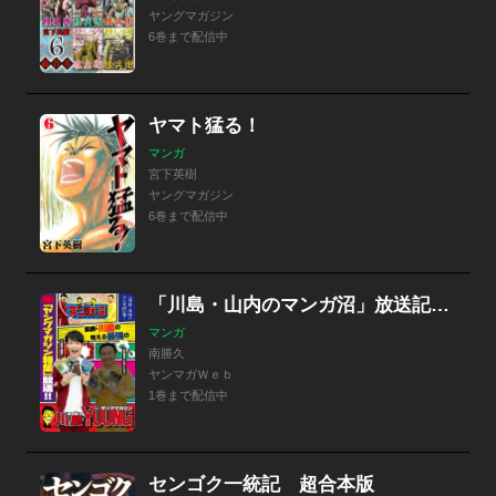
ヤングマガジン
6巻まで配信中
ヤマト猛る！
マンガ
宮下英樹
ヤングマガジン
6巻まで配信中
「川島・山内のマンガ沼」放送記念！ 麒麟・川島の考える最強のヤングマガジン
マンガ
南勝久
ヤンマガＷｅｂ
1巻まで配信中
センゴク一統記 超合本版