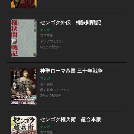
センゴク外伝 桶狭間戦記
マンガ
宮下英樹
ヤングマガジン
5巻まで配信中
神聖ローマ帝国 三十年戦争
マンガ
宮下英樹
歴史群像コミックス
3巻まで配信中
センゴク権兵衛 超合本版
マンガ
宮下英樹