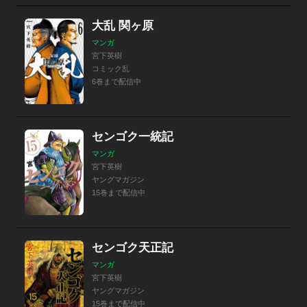
大乱 関ヶ原
マンガ
宮下英樹
コミック乱
6巻まで配信中
センゴク一統記
マンガ
宮下英樹
ヤングマガジン
15巻まで配信中
センゴク天正記
マンガ
宮下英樹
ヤングマガジン
15巻まで配信中