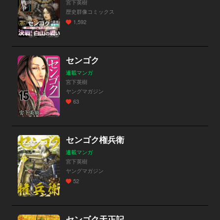
宮下英樹
歴史群像コミックス
1,592
センゴク
連載マンガ
宮下英樹
ヤングマガジン
63
センゴク権兵衛
連載マンガ
宮下英樹
ヤングマガジン
52
センゴク天正記