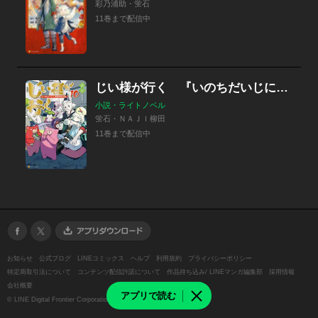
彩乃浦助・蛍石
11巻まで配信中
じい様が行く 『いのちだいじに』異世界ゆるり旅
小説・ライトノベル
蛍石・ＮＡＪＩ柳田
11巻まで配信中
お知らせ
公式ブログ
LINEコミックス
ヘルプ
利用規約
プライバシーポリシー
特定商取引法について
コンテンツ配信許諾について
作品持ち込み/ LINEマンガ編集部
採用情報
会社概要
アプリで読む
©
LINE Digital Frontier Corporation