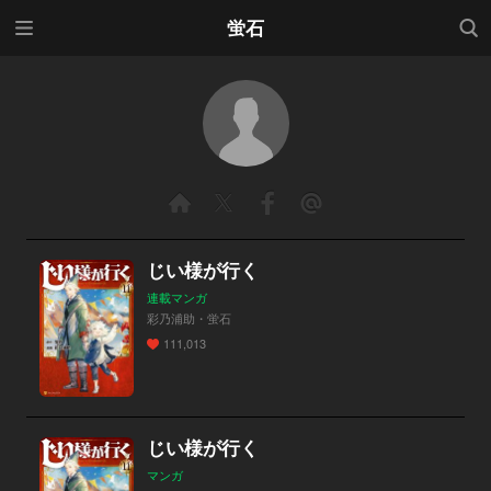
メニ
検索
蛍石
ュー
じい様が行く
連載マンガ
彩乃浦助・蛍石
111,013
じい様が行く
マンガ