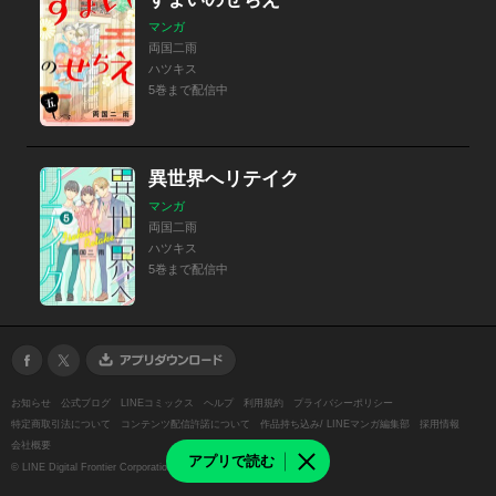
マンガ
両国二雨
ハツキス
5巻まで配信中
異世界へリテイク
マンガ
両国二雨
ハツキス
5巻まで配信中
お知らせ
公式ブログ
LINEコミックス
ヘルプ
利用規約
プライバシーポリシー
特定商取引法について
コンテンツ配信許諾について
作品持ち込み/ LINEマンガ編集部
採用情報
会社概要
アプリで読む
©
LINE Digital Frontier Corporation