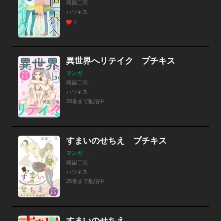
両国二雨
ハツキス
1
異世界へリテイク プチキス
マンガ
両国二雨
ハツキス
20巻まで配信中
すまいのせちえ プチキス
マンガ
両国二雨
ハツキス
25巻まで配信中
すまいのせちえ