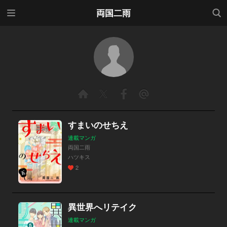
メニ
検索
両国二雨
ュー
すまいのせちえ
連載マンガ
両国二雨
ハツキス
2
異世界へリテイク
連載マンガ