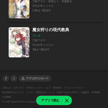
刀坂アキラ・加茂セイ・布施龍太
月刊少年シリウス
15巻まで配信中
魔女狩りの現代教典
マンガ
刀坂アキラ
月刊少年シリウス
3巻まで配信中
お知らせ
公式ブログ
LINEコミックス
ヘルプ
利用規約
プライバシーポリシー
特定商取引法について
コンテンツ配信許諾について
作品持ち込み/ LINEマンガ編集部
採用情報
会社概要
アプリで読む
©
LINE Digital Frontier Corporation