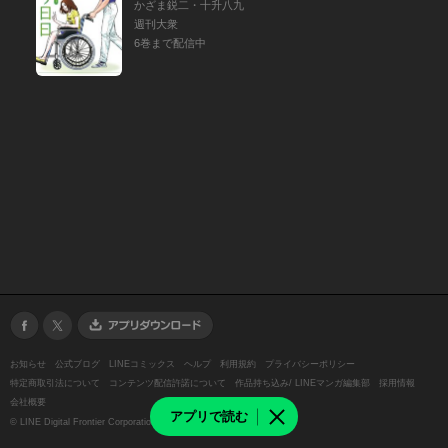
かざま鋭二・十升八九
週刊大衆
6巻まで配信中
お知らせ
公式ブログ
LINEコミックス
ヘルプ
利用規約
プライバシーポリシー
特定商取引法について
コンテンツ配信許諾について
作品持ち込み/ LINEマンガ編集部
採用情報
会社概要
アプリで読む
©
LINE Digital Frontier Corporation