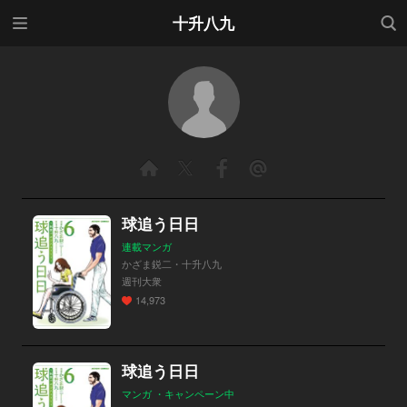
メニ
検索
十升八九
ュー
球追う日日
連載マンガ
かざま鋭二・十升八九
週刊大衆
14,973
球追う日日
マンガ ・キャンペーン中