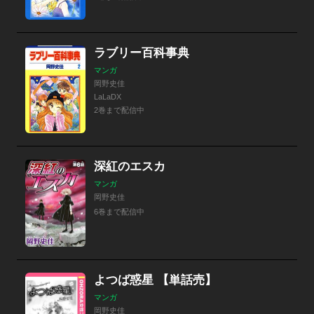
ラブリー百科事典
マンガ
岡野史佳
LaLaDX
2巻まで配信中
深紅のエスカ
マンガ
岡野史佳
6巻まで配信中
よつば惑星 【単話売】
マンガ
岡野史佳