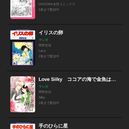
OHZORA 女性コミックス
1巻まで配信中
イリスの卵
マンガ
岡野史佳
LaLa
2巻まで配信中
Love Silky ココアの海で金魚は溺れる
マンガ
岡野史佳
Silky
1巻まで配信中
手のひらに星