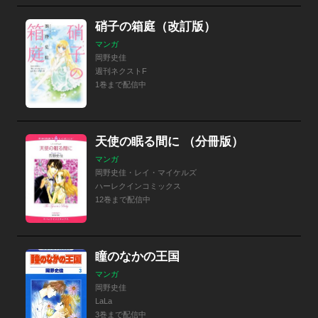
硝子の箱庭（改訂版）
マンガ
岡野史佳
週刊ネクストF
1巻まで配信中
天使の眠る間に （分冊版）
マンガ
岡野史佳・レイ・マイケルズ
ハーレクインコミックス
12巻まで配信中
瞳のなかの王国
マンガ
岡野史佳
LaLa
3巻まで配信中