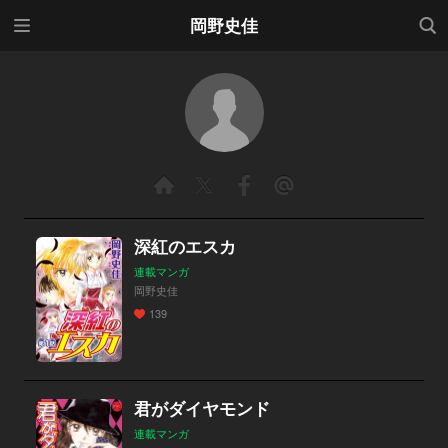
メニ
検索
岡野史佳
ュー
深紅のエスカ
連載マンガ
岡野史佳
139
君がダイヤモンド
連載マンガ