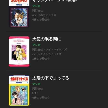
マンガ
岡野史佳
花とゆめコミックス
4巻まで配信中
天使の眠る間に
マンガ
岡野史佳・レイ・マイケルズ
ハーレクインコミックス
1巻まで配信中
太陽の下でまってる
マンガ
岡野史佳
LaLa
4巻まで配信中