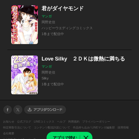
君がダイヤモンド
マンガ
岡野史佳
ハッピーウエディングコミックス
1巻まで配信中
Love Silky ２ＤＫは微熱に満ちる
マンガ
岡野史佳
Silky
1巻まで配信中
お知らせ
公式ブログ
LINEコミックス
ヘルプ
利用規約
プライバシーポリシー
特定商取引法について
コンテンツ配信許諾について
作品持ち込み/ LINEマンガ編集部
採用情報
会社概要
アプリで読む