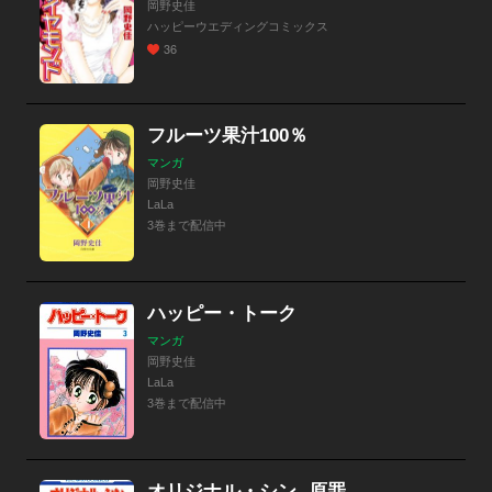
岡野史佳
ハッピーウエディングコミックス
36
フルーツ果汁100％
マンガ
岡野史佳
LaLa
3巻まで配信中
ハッピー・トーク
マンガ
岡野史佳
LaLa
3巻まで配信中
オリジナル・シン -原罪-