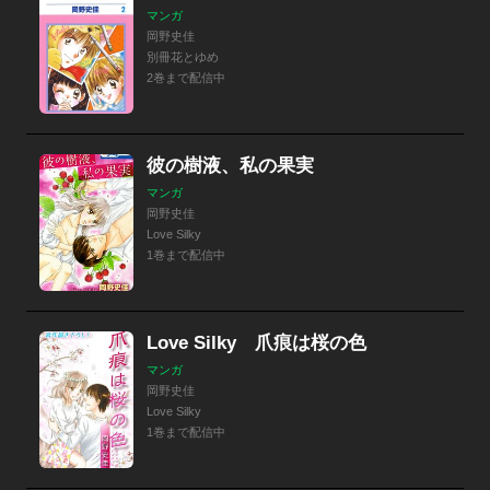
マンガ
岡野史佳
別冊花とゆめ
2巻まで配信中
彼の樹液、私の果実
マンガ
岡野史佳
Love Silky
1巻まで配信中
Love Silky 爪痕は桜の色
マンガ
岡野史佳
Love Silky
1巻まで配信中