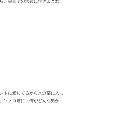
ら、突如その大女に付きまとわれ
ントに愛してるから水泳部に入っ
。ソノコ君に、俺がどんな男か認