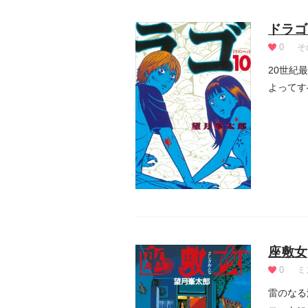
ドラゴ
0
そ
20世紀
よってす
座敷女
0
ミ
雷のなる