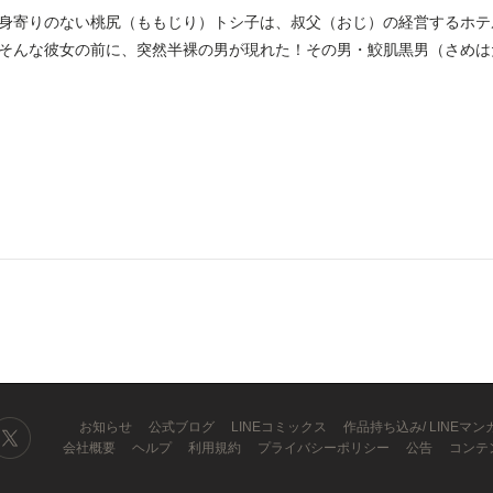
身寄りのない桃尻（ももじり）トシ子は、叔父（おじ）の経営するホテ
そんな彼女の前に、突然半裸の男が現れた！その男・鮫肌黒男（さめは
..
お知らせ
公式ブログ
LINEコミックス
作品持ち込み/ LINEマ
会社概要
ヘルプ
利用規約
プライバシーポリシー
公告
コンテ