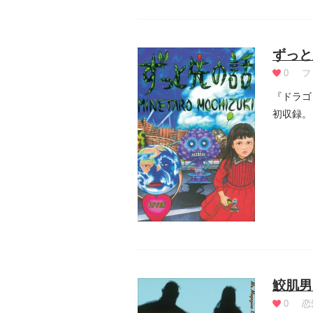
ずっと
0
フ
『ドラゴ
初収録。
ィ...
鮫肌男
0
恋