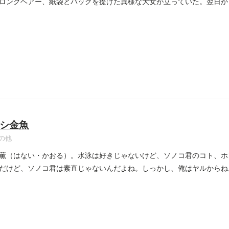
ロングヘアー、紙袋とバッグを提げた異様な大女が立っていた。翌日か
..
シ金魚
の他
薫（はない・かおる）。水泳は好きじゃないけど、ソノコ君のコト、ホ
だけど、ソノコ君は素直じゃないんだよね。しっかし、俺はヤルからね
..