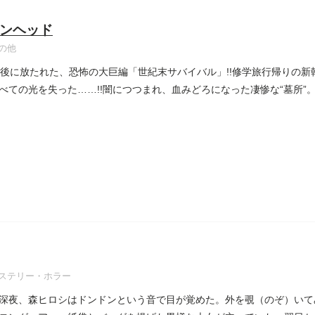
ンヘッド
の他
最後に放たれた、恐怖の大巨編「世紀末サバイバル」!!修学旅行帰りの
べての光を失った……!!闇につつまれ、血みどろになった凄惨な“墓所”。
ステリー・ホラー
深夜、森ヒロシはドンドンという音で目が覚めた。外を覗（のぞ）いて