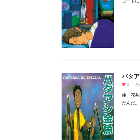
コートに
るように.
バタア
0
そ
俺、花井
たんだ。
めさせて.