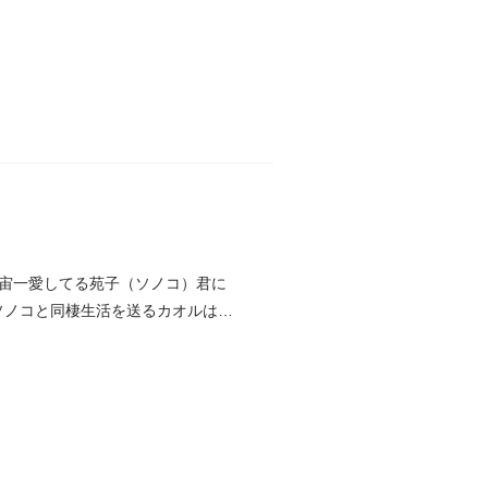
宙一愛してる苑子（ソノコ）君に
!ソノコと同棲生活を送るカオルは、