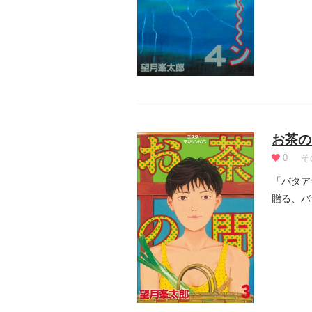
お茶の
0
そ
「バタア
贈る、バ
大...