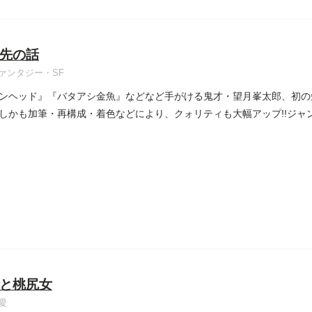
先の話
ァンタジー・SF
ンヘッド』『バタアシ金魚』などなど手がける鬼才・望月峯太郎、初の
しかも加筆・再構成・着色などにより、クォリティも大幅アップ!!ジャ
と桃尻女
愛