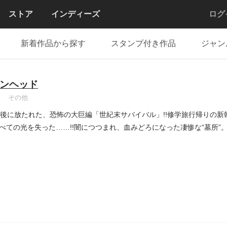
ストア
インディーズ
ログ
新着作品から探す
スタンプ付き作品
ジャン
ンヘッド
その他
最後に放たれた、恐怖の大巨編「世紀末サバイバル」!!修学旅行帰りの
べての光を失った……!!闇につつまれ、血みどろになった凄惨な“墓所”。