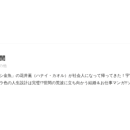
間
の他
シ金魚」の花井薫（ハナイ・カオル）が社会人になって帰ってきた！宇
ラ色の人生設計は完璧!?世間の荒波に立ち向かう結婚＆お仕事マンガ!