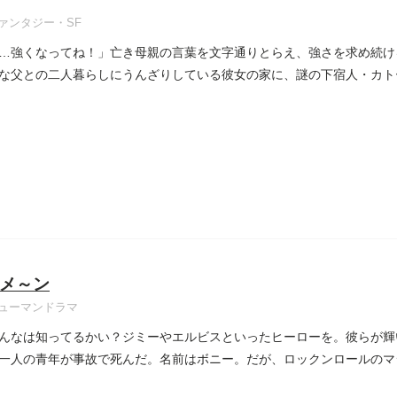
ァンタジー・SF
…強くなってね！」亡き母親の言葉を文字通りとらえ、強さを求め続け
な父との二人暮らしにうんざりしている彼女の家に、謎の下宿人・カト
メ～ン
ューマンドラマ
んなは知ってるかい？ジミーやエルビスといったヒーローを。彼らが輝
一人の青年が事故で死んだ。名前はボニー。だが、ロックンロールのマ
..