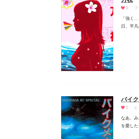
0
フ
「強く…
日、平凡
おじー...
バイク
0
ヒ
なあ、み
を愛した
彼は現代.