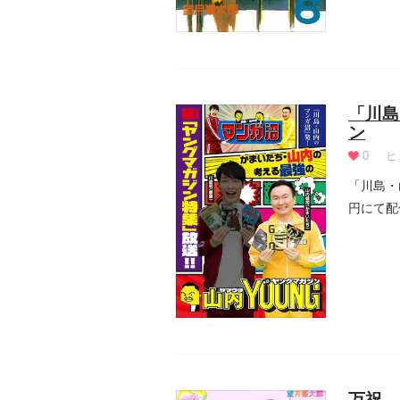
「川島
ン
0
ヒ
「川島・
円にて配
『アン...
万祝