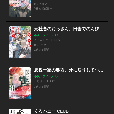
Mノベルス
3巻まで配信中
元社畜のおっさん、田舎でのんびり旅館経営したいだけなのに勝手に世界最強認定されました。 特別版
小説・ライトノベル
月ノみんと・TEDDY
BKブックス
1巻まで配信中
悪役一家の奥方、死に戻りして心を入れ替える。
小説・ライトノベル
丘野優・TEDDY
3巻まで配信中
くろバニー CLUB