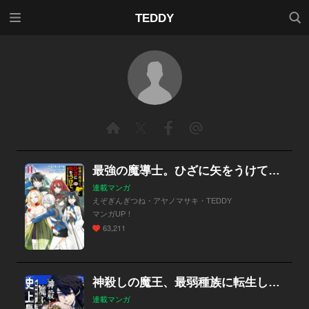
メニ
検索
TEDDY
ュー
最強の魔導士。ひざに矢をうけてしまったので田舎の衛兵になる
連載マンガ
えぞぎんぎつね・アヤノマサキ・TEDDY
マンガUP！
63,211
神殺しの魔王、最弱種族に転生し史上最強になる
連載マンガ