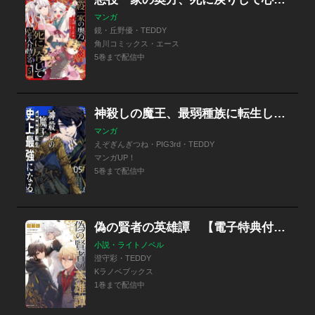
マンガ
鏡・丘野優・TEDDY
角川コミックス・エース
5巻まで配信中
神殺しの魔王、最弱種族に転生し史上最強になる
マンガ
えぞぎんぎつね・PIG3rd・TEDDY
マンガUP！
5巻まで配信中
偽の賢者の英雄譚 【電子特典付き】
小説・ライトノベル
澄守彩・TEDDY
Kラノベブックス
1巻まで配信中