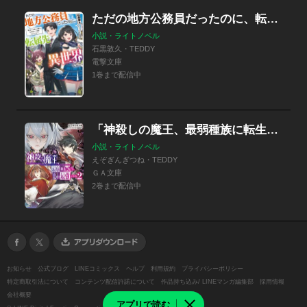
ただの地方公務員だったのに、転属先は異世界でした。
小説・ライトノベル
石黒敦久・TEDDY
電撃文庫
1巻まで配信中
「神殺しの魔王、最弱種族に転生し史上最強になる」シリーズ
小説・ライトノベル
えぞぎんぎつね・TEDDY
ＧＡ文庫
2巻まで配信中
お知らせ
公式ブログ
LINEコミックス
ヘルプ
利用規約
プライバシーポリシー
特定商取引法について
コンテンツ配信許諾について
作品持ち込み/ LINEマンガ編集部
採用情報
会社概要
アプリで読む