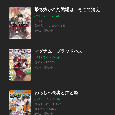
撃ち抜かれた戦場は、そこで消えていろ
小説・ライトノベル
上川景
富士見ファンタジア文庫
3巻まで配信中
マグナム・ブラッドバス
小説・ライトノベル
石和￥・TEDDY
2巻まで配信中
わらしべ長者と猫と姫
小説・ライトノベル
岸若まみず・TEDDY
カドカワBOOKS
2巻まで配信中