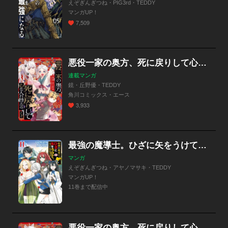
えぞぎんぎつね・PIG3rd・TEDDY
マンガUP！
7,509
悪役一家の奥方、死に戻りして心を入れ替える。【分冊版】
連載マンガ
鏡・丘野優・TEDDY
角川コミックス・エース
3,933
最強の魔導士。ひざに矢をうけてしまったので田舎の衛兵になる
マンガ
えぞぎんぎつね・アヤノマサキ・TEDDY
マンガUP！
11巻まで配信中
悪役一家の奥方、死に戻りして心を入れ替える。