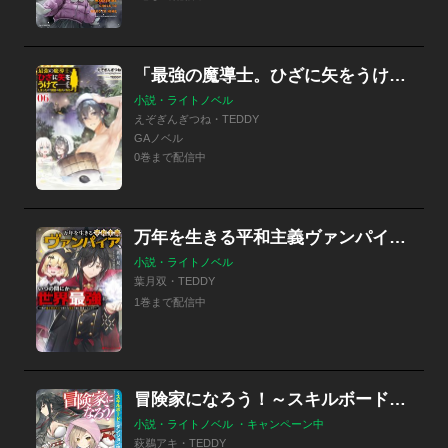
「最強の魔導士。ひざに矢をうけてしまったので田舎の衛兵になる」シリーズ
小説・ライトノベル
えぞぎんぎつね・TEDDY
GAノベル
0巻まで配信中
万年を生きる平和主義ヴァンパイア、いつの間にか世界最強に ～俺が魔王軍四天王で新たな始祖？誰と間違ってんの？～
小説・ライトノベル
葉月双・TEDDY
1巻まで配信中
冒険家になろう！～スキルボードでダンジョン攻略～
小説・ライトノベル ・キャンペーン中
萩鵜アキ・TEDDY