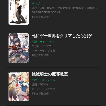
マンガ
よむ・Giru・HAONI・marumoru・piyopoyo・Rosuuri・TEDDY・カオミン・カット・かわやばぐ
GRAPHICTION BOOKS
1巻まで配信中
死にゲー世界をクリアしたら別ゲー悪役貴族に転生しました
小説・ライトノベル
こがれ・TEDDY
オーバーラップ文庫
1巻まで配信中
絶滅騎士の魔導教室
小説・ライトノベル
世嗣・TEDDY
オーバーラップ文庫
1巻まで配信中